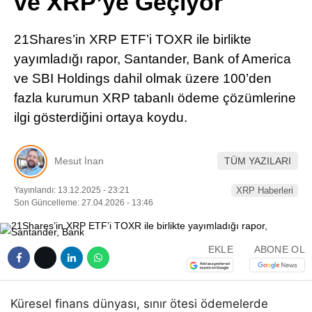
ve XRP’ye Geçiyor
Pinterest
21Shares’in XRP ETF’i TOXR ile birlikte
LinkedIn
yayımladığı rapor, Santander, Bank of America
ve SBI Holdings dahil olmak üzere 100’den
Telegram
fazla kurumun XRP tabanlı ödeme çözümlerine
ilgi gösterdiğini ortaya koydu.
Mesut İnan
TÜM YAZILARI
Yayınlandı: 13.12.2025 - 23:21
XRP Haberleri
Son Güncelleme: 27.04.2026 - 13:46
EKLE
ABONE OL
Küresel finans dünyası, sınır ötesi ödemelerde