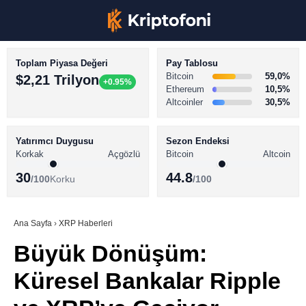
Toplam Piyasa Değeri
Pay Tablosu
Bitcoin
59,0%
$2,21 Trilyon
+0.95%
Ethereum
10,5%
Altcoinler
30,5%
KRİPTO PARA HABERLERİ
Facebook
BİTCOİN HABERLERİ
Yatırımcı Duygusu
Sezon Endeksi
Korkak
Açgözlü
Bitcoin
Altcoin
ALTCOİN HABERLERİ
30
44.8
/100
Korku
/100
AKADEMİ
Instagram
SÖZLÜK
Ana Sayfa
›
XRP Haberleri
Büyük Dönüşüm:
Youtube
Küresel Bankalar Ripple
TikTok