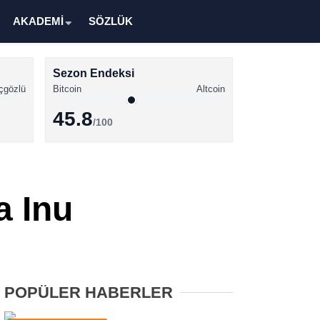
AKADEMİ
SÖZLÜK
Sezon Endeksi
çgözlü
Bitcoin
Altcoin
45.8
/100
Kripto Para Haberleri
Bitcoin Haberleri
a Inu
Altcoin Haberleri
Ethereum Haberleri
Solana Haberleri
POPÜLER HABERLER
XRP Haberleri
Memecoin Haberleri