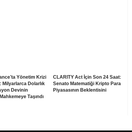
nce’ta Yönetim Krizi
CLARITY Act İçin Son 24 Saat:
: Milyarlarca Dolarlık
Senato Matematiği Kripto Para
syon Devinin
Piyasasının Beklentisini
 Mahkemeye Taşındı