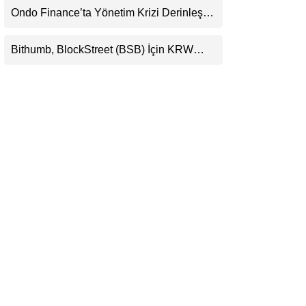
Ondo Finance’ta Yönetim Krizi Derinleşti:
LinkedIn
Milyarlarca Dolarlık Tokenizasyon Devinin
Kontrolü Mahkemeye Taşındı
Bithumb, BlockStreet (BSB) İçin KRW
Telegram
İşlem Çifti Desteği Duyurdu