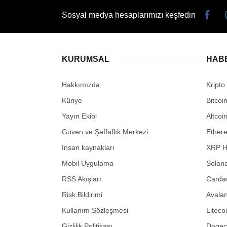
Sosyal medya hesaplarımızı keşfedin
KURUMSAL
HAB
Hakkımızda
Kripto
Künye
Bitcoi
Yayın Ekibi
Altcoi
Güven ve Şeffaflık Merkezi
Ether
İnsan kaynakları
XRP H
Mobil Uygulama
Solana
RSS Akışları
Carda
Risk Bildirimi
Avalan
Kullanım Sözleşmesi
Liteco
Gizlilik Politikası
Dogeco