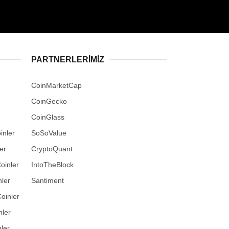
PARTNERLERIMIZ
CoinMarketCap
CoinGecko
CoinGlass
inler
SoSoValue
er
CryptoQuant
oinler
IntoTheBlock
ler
Santiment
oinler
nler
ler