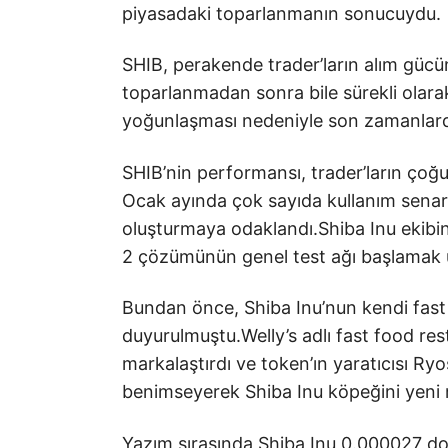
piyasadaki toparlanmanın sonucuydu.
SHIB, perakende trader’ların alım gücü
toparlanmadan sonra bile sürekli olarak
yoğunlaşması nedeniyle son zamanlarda
SHIB’nin performansı, trader’ların çoğu
Ocak ayında çok sayıda kullanım senary
oluşturmaya odaklandı.Shiba Inu ekibi
2 çözümünün genel test ağı başlamak 
Bundan önce, Shiba Inu’nun kendi fast fo
duyurulmuştu.Welly’s adlı fast food re
markalaştırdı ve token’ın yaratıcısı Ryo
benimseyerek Shiba Inu köpeğini yeni 
Yazım sırasında Shiba Inu 0.000027 d