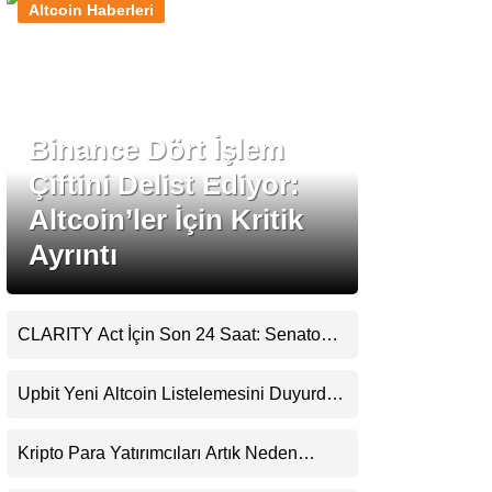
Altcoin Haberleri
Stablecoin Haberleri
Binance Dört İşlem
Facebook
Çiftini Delist Ediyor:
Altcoin’ler İçin Kritik
Ayrıntı
Instagram
Youtube
CLARITY Act İçin Son 24 Saat: Senato
Matematiği Kripto Para Piyasasının
Beklentisini Bozabilir
TikTok
Upbit Yeni Altcoin Listelemesini Duyurdu:
KRW, BTC ve USDT Paritelerinde İşlem
Görecek
Pinterest
Kripto Para Yatırımcıları Artık Neden
Evlerinde Hedef Alınıyor?