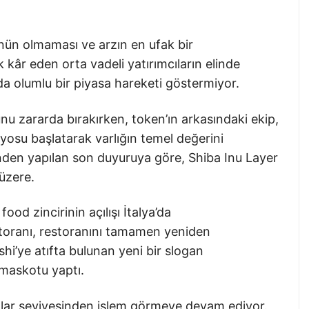
nün olmaması ve arzın en ufak bir
 kâr eden orta vadeli yatırımcıların elinde
 olumlu bir piyasa hareketi göstermiyor.
nu zararda bırakırken, token’ın arkasındaki ekip,
osu başlatarak varlığın temel değerini
nden yapılan son duyuruya göre, Shiba Inu Layer
üzere.
od zincirinin açılışı İtalya’da
storanı, restoranını tamamen yeniden
shi’ye atıfta bulunan yeni bir slogan
maskotu yaptı.
olar seviyesinden işlem görmeye devam ediyor.