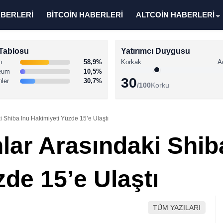
ABERLERİ
BİTCOİN HABERLERİ
ALTCOİN HABERLERİ
Tablosu
Yatırımcı Duygusu
n
58,9%
Korkak
A
eum
10,5%
30
nler
30,7%
/100
Korku
 Shiba Inu Hakimiyeti Yüzde 15’e Ulaştı
ar Arasındaki Shib
de 15’e Ulaştı
TÜM YAZILARI