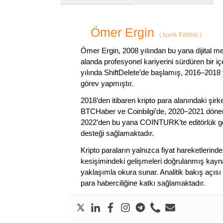
Ömer Ergin
(
İçerik Editörü
)
Ömer Ergin, 2008 yılından bu yana dijital me
alanda profesyonel kariyerini sürdüren bir iç
yılında ShiftDelete’de başlamış, 2016–2018 y
görev yapmıştır.
2018’den itibaren kripto para alanındaki şi
BTCHaber ve Coinbilgi’de, 2020–2021 dönemi
2022’den bu yana COINTURK’te editörlük gör
desteği sağlamaktadır.
Kripto paraların yalnızca fiyat hareketlerind
kesişimindeki gelişmeleri doğrulanmış kayna
yaklaşımla okura sunar. Analitik bakış açısı 
para haberciliğine katkı sağlamaktadır.