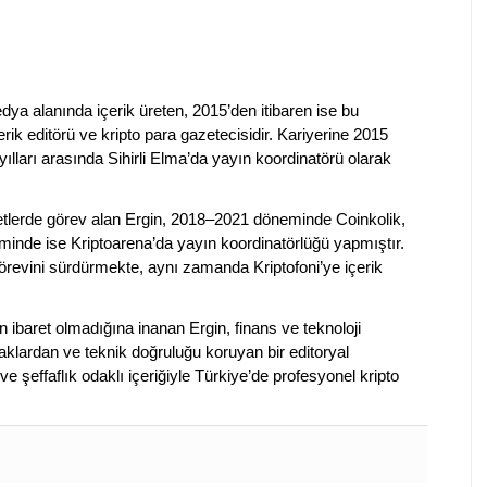
dya alanında içerik üreten, 2015’den itibaren ise bu
erik editörü ve kripto para gazetecisidir. Kariyerine 2015
ılları arasında Sihirli Elma’da yayın koordinatörü olarak
rketlerde görev alan Ergin, 2018–2021 döneminde Coinkolik,
nde ise Kriptoarena’da yayın koordinatörlüğü yapmıştır.
evini sürdürmekte, aynı zamanda Kriptofoni’ye içerik
en ibaret olmadığına inanan Ergin, finans ve teknoloji
klardan ve teknik doğruluğu koruyan bir editoryal
ve şeffaflık odaklı içeriğiyle Türkiye’de profesyonel kripto