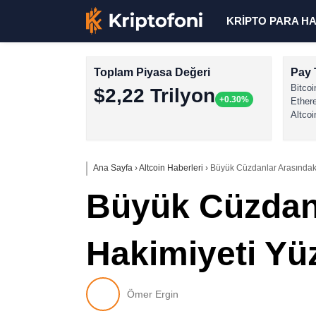
KRİPTO PARA H
Toplam Piyasa Değeri
Pay 
Bitcoi
$2,22 Trilyon
+0.30%
Ether
Altcoi
Ana Sayfa
›
Altcoin Haberleri
›
Büyük Cüzdanlar Arasındaki
Büyük Cüzdanl
Hakimiyeti Yüz
Ömer Ergin