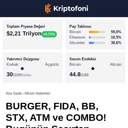
Toplam Piyasa Değeri
Pay Tablosu
Bitcoin
59,0%
$2,21 Trilyon
+0.73%
Ethereum
10,5%
Altcoinler
30,6%
KRİPTO PARA HABERLERİ
Facebook
BİTCOİN HABERLERİ
Yatırımcı Duygusu
Sezon Endeksi
Korkak
Açgözlü
Bitcoin
Altcoin
ALTCOİN HABERLERİ
30
44.8
/100
Korku
/100
AKADEMİ
Instagram
SÖZLÜK
Ana Sayfa
›
Altcoin Haberleri
BURGER, FIDA, BB,
Youtube
STX, ATM ve COMBO!
TikTok