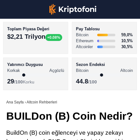
Toplam Piyasa Değeri
Pay Tablosu
Bitcoin
59,0%
$2,21 Trilyon
+0.08%
Ethereum
10,5%
Altcoinler
30,5%
KRİPTO PARA HABERLERİ
Facebook
BİTCOİN HABERLERİ
Yatırımcı Duygusu
Sezon Endeksi
Korkak
Açgözlü
Bitcoin
Altcoin
ALTCOİN HABERLERİ
29
44.8
/100
Korku
/100
AKADEMİ
Instagram
SÖZLÜK
Ana Sayfa
›
Altcoin Rehberleri
BUILDon (B) Coin Nedir?
Youtube
TikTok
BuildOn (B) coin eğlenceyi ve yapay zekayı