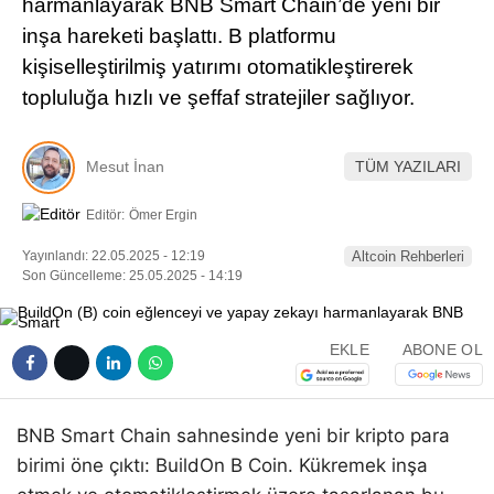
harmanlayarak BNB Smart Chain’de yeni bir
Pinterest
inşa hareketi başlattı. B platformu
kişiselleştirilmiş yatırımı otomatikleştirerek
LinkedIn
topluluğa hızlı ve şeffaf stratejiler sağlıyor.
Telegram
Mesut İnan
TÜM YAZILARI
Editör:
Ömer Ergin
Yayınlandı: 22.05.2025 - 12:19
Altcoin Rehberleri
Son Güncelleme: 25.05.2025 - 14:19
EKLE
ABONE OL
BNB Smart Chain sahnesinde yeni bir kripto para
birimi öne çıktı: BuildOn B Coin. Kükremek inşa