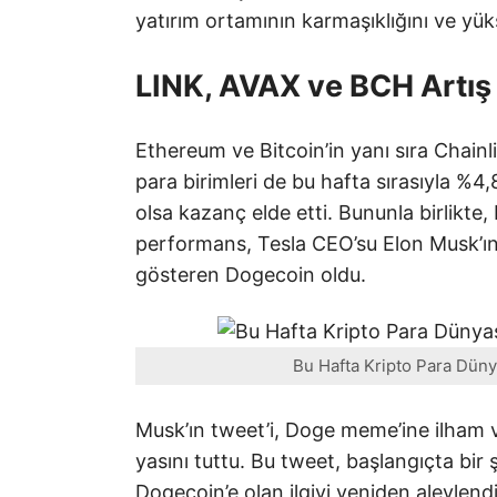
yatırım ortamının karmaşıklığını ve yük
LINK, AVAX ve BCH Artış
Ethereum ve Bitcoin’in yanı sıra Chainl
para birimleri de bu hafta sırasıyla %4
olsa kazanç elde etti. Bununla birlikte, 
performans, Tesla CEO’su Elon Musk’ın at
gösteren Dogecoin oldu.
Bu Hafta Kripto Para Düny
Musk’ın tweet’i, Doge meme’ine ilham 
yasını tuttu. Bu tweet, başlangıçta bir 
Dogecoin’e olan ilgiyi yeniden alevlend