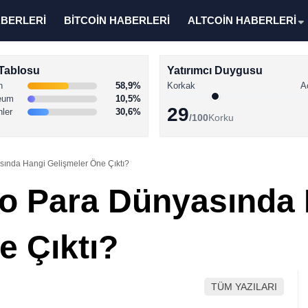
ABERLERİ
BİTCOİN HABERLERİ
ALTCOİN HABERLERİ
Tablosu
Yatırımcı Duygusu
n
58,9%
Korkak
A
eum
10,5%
29
nler
30,6%
/100
Korku
sında Hangi Gelişmeler Öne Çıktı?
to Para Dünyasında
e Çıktı?
TÜM YAZILARI