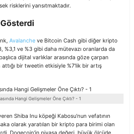
sek risklerini yansıtmaktadır.
 Gösterdi
ink,
Avalanche
ve Bitcoin Cash gibi diğer kripto
,8, %3,1 ve %3 gibi daha mütevazı oranlarda da
başlıca dijital varlıklar arasında göze çarpan
tığı bir tweetin etkisiyle %7’lik bir artış
asında Hangi Gelişmeler Öne Çıktı? - 1
veren Shiba Inu köpeği Kabosu’nun vefatının
şaka olarak yaratılan bir kripto para birimi olan
irdi. Dogecoin’in piyasa değeri, büyük ölçüde