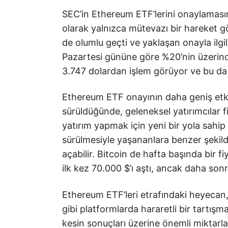
SEC’in Ethereum ETF’lerini onaylaması
olarak yalnızca mütevazı bir hareket g
de olumlu geçti ve yaklaşan onayla ilgil
Pazartesi gününe göre %20’nin üzerind
3.747 dolardan işlem görüyor ve bu da ö
Ethereum ETF onayının daha geniş etkil
sürüldüğünde, geleneksel yatırımcılar f
yatırım yapmak için yeni bir yola sahip
sürülmesiyle yaşananlara benzer şekild
açabilir. Bitcoin de hafta başında bir f
ilk kez 70.000 $’ı aştı, ancak daha son
Ethereum ETF’leri etrafındaki heyecan, 
gibi platformlarda hararetli bir tartışm
kesin sonuçları üzerine önemli miktarl