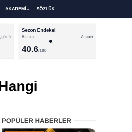
AKADEMİ
SÖZLÜK
Sezon Endeksi
çgözlü
Bitcoin
Altcoin
40.6
/100
Kripto Para Haberleri
Bitcoin Haberleri
 Hangi
Altcoin Haberleri
Ethereum Haberleri
Solana Haberleri
POPÜLER HABERLER
XRP Haberleri
Memecoin Haberleri