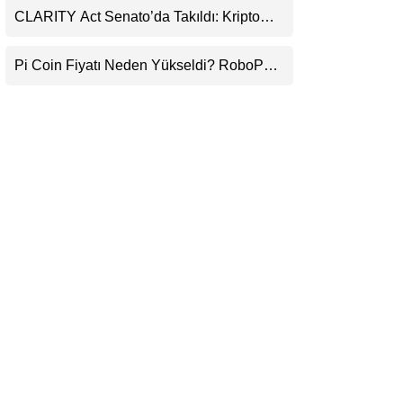
CLARITY Act Senato’da Takıldı: Kripto
LinkedIn
Para Piyasası 2027’yi Fiyatlıyor
Pi Coin Fiyatı Neden Yükseldi? RoboPay
Telegram
Ortaklığı ve Güncelleme İyimserliği
Destekledi