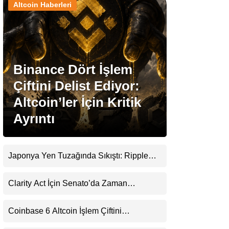
Altcoin Haberleri
Stablecoin Haberleri
Binance Dört İşlem
Facebook
Çiftini Delist Ediyor:
Altcoin’ler İçin Kritik
Ayrıntı
Instagram
Youtube
Japonya Yen Tuzağında Sıkıştı: Ripple
(XRP) Üçüncü Yol Olabilir mi?
TikTok
Clarity Act İçin Senato’da Zaman
Daralıyor
Pinterest
Coinbase 6 Altcoin İşlem Çiftini
Durduracak