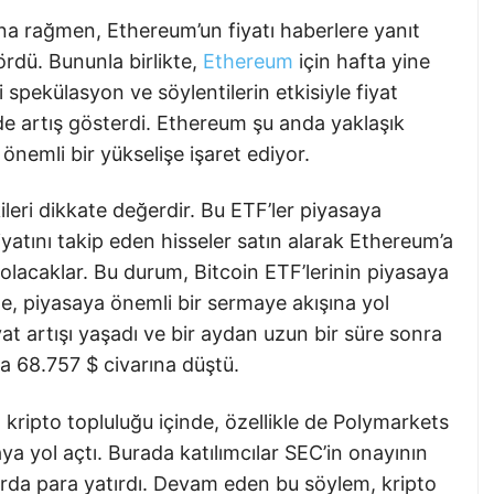
na rağmen, Ethereum’un fiyatı haberlere yanıt
ördü. Bununla birlikte,
Ethereum
için hafta yine
i spekülasyon ve söylentilerin etkisiyle fiyat
e artış gösterdi. Ethereum şu anda yaklaşık
nemli bir yükselişe işaret ediyor.
eri dikkate değerdir. Bu ETF’ler piyasaya
iyatını takip eden hisseler satın alarak Ethereum’a
 olacaklar. Bu durum, Bitcoin ETF’lerinin piyasaya
e, piyasaya önemli bir sermaye akışına yol
iyat artışı yaşadı ve bir aydan uzun bir süre sonra
ra 68.757 $ civarına düştü.
kripto topluluğu içinde, özellikle de Polymarkets
aya yol açtı. Burada katılımcılar SEC’in onayının
arda para yatırdı. Devam eden bu söylem, kripto