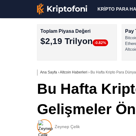
KRİPTO PARA H
Toplam Piyasa Değeri
Pay 
Bitcoi
$2,19 Trilyon
-0.82%
Ether
Altcoi
Ana Sayfa
›
Altcoin Haberleri
›
Bu Hafta Kripto Para Dünya
Bu Hafta Krip
Gelişmeler Ön
Zeynep Çelik