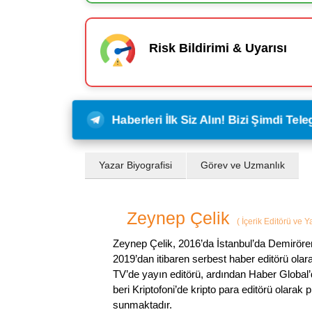
Risk Bildirimi & Uyarısı
Haberleri İlk Siz Alın! Bizi Şimdi Te
Yazar Biyografisi
Görev ve Uzmanlık
Zeynep Çelik
(
İçerik Editörü ve 
Zeynep Çelik, 2016’da İstanbul’da Demirören
2019’dan itibaren serbest haber editörü olar
TV’de yayın editörü, ardından Haber Global’
beri Kriptofoni’de kripto para editörü olarak 
sunmaktadır.