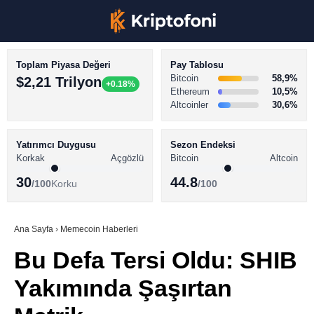
Toplam Piyasa Değeri
Pay Tablosu
Bitcoin
58,9%
$2,21 Trilyon
+0.18%
Ethereum
10,5%
Altcoinler
30,6%
KRİPTO PARA HABERLERİ
Facebook
BİTCOİN HABERLERİ
Yatırımcı Duygusu
Sezon Endeksi
Korkak
Açgözlü
Bitcoin
Altcoin
ALTCOİN HABERLERİ
30
44.8
/100
Korku
/100
AKADEMİ
Instagram
SÖZLÜK
Ana Sayfa
›
Memecoin Haberleri
Bu Defa Tersi Oldu: SHIB
Youtube
Yakımında Şaşırtan
TikTok