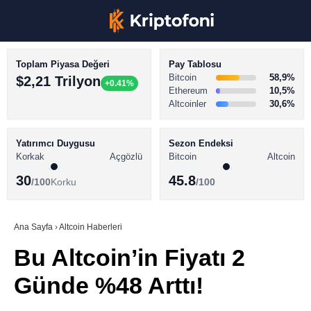
Toplam Piyasa Değeri
Pay Tablosu
Bitcoin
58,9%
$2,21 Trilyon
+0.41%
Ethereum
10,5%
Altcoinler
30,6%
KRİPTO PARA HABERLERİ
Facebook
BİTCOİN HABERLERİ
Yatırımcı Duygusu
Sezon Endeksi
Korkak
Açgözlü
Bitcoin
Altcoin
ALTCOİN HABERLERİ
30
45.8
/100
Korku
/100
AKADEMİ
Instagram
SÖZLÜK
Ana Sayfa
›
Altcoin Haberleri
Bu Altcoin’in Fiyatı 2
Youtube
Günde %48 Arttı!
TikTok