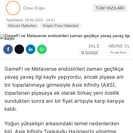
Pinterest
Ömer Ergin
TÜM YAZILARI
Yayınlandı: 25.03.2022 - 14:21
LinkedIn
Altcoin Haberleri
Kripto Para Haberleri
Telegram
EKLE
ABONE OL
GameFi ve Metaverse endüstrileri zaman geçtikçe
yavaş yavaş ilgi kaybı yaşıyordu, ancak piyasa ani
bir toparlanmaya girmesiyle Axie Infinity (AXS),
toparlanan piyasaya ek olarak birkaç yeni özellik
sunduktan sonra ani bir fiyat artışıyla karşı karşıya
kaldı.
Yoğun yükselişin arkasındaki temel nedenlerden
biri, Axie Infinity Topluluğu Hazinesi’ni yönetme