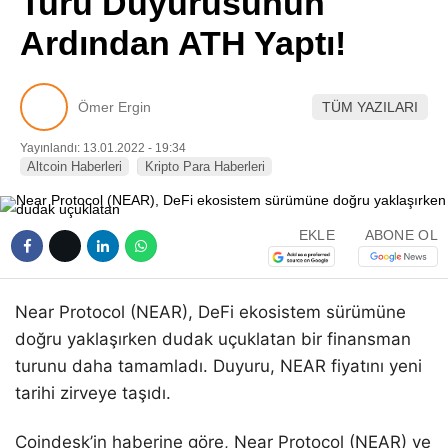
Turu Duyurusunun
Pinterest
Ardından ATH Yaptı!
LinkedIn
Ömer Ergin
TÜM YAZILARI
Telegram
Yayınlandı: 13.01.2022 - 19:34
Altcoin Haberleri
Kripto Para Haberleri
EKLE
ABONE OL
Near Protocol (NEAR), DeFi ekosistem sürümüne
doğru yaklaşırken dudak uçuklatan bir finansman
turunu daha tamamladı. Duyuru, NEAR fiyatını yeni
tarihi zirveye taşıdı.
Coindesk’in haberine göre, Near Protocol (NEAR) ve