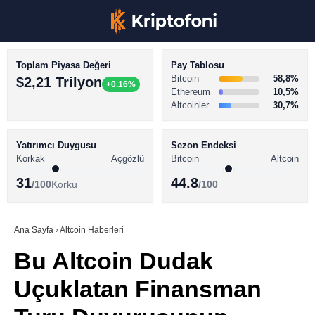
Toplam Piyasa Değeri
Pay Tablosu
Bitcoin
58,8%
$2,21 Trilyon
+0.16%
Ethereum
10,5%
Altcoinler
30,7%
KRİPTO PARA HABERLERİ
Facebook
BİTCOİN HABERLERİ
Yatırımcı Duygusu
Sezon Endeksi
Korkak
Açgözlü
Bitcoin
Altcoin
ALTCOİN HABERLERİ
31
44.8
/100
Korku
/100
AKADEMİ
Instagram
SÖZLÜK
Ana Sayfa
›
Altcoin Haberleri
Bu Altcoin Dudak
Youtube
Uçuklatan Finansman
TikTok