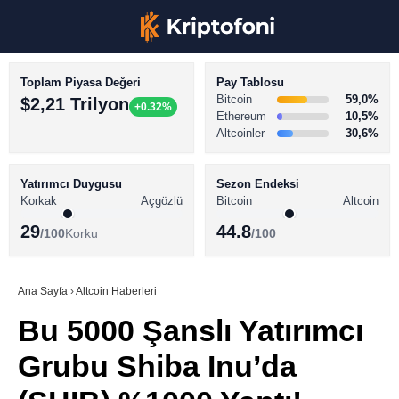
Toplam Piyasa Değeri
Pay Tablosu
Bitcoin
59,0%
$2,21 Trilyon
+0.32%
Ethereum
10,5%
Altcoinler
30,6%
KRİPTO PARA HABERLERİ
Facebook
BİTCOİN HABERLERİ
Yatırımcı Duygusu
Sezon Endeksi
Korkak
Açgözlü
Bitcoin
Altcoin
ALTCOİN HABERLERİ
29
44.8
/100
Korku
/100
AKADEMİ
Instagram
SÖZLÜK
Ana Sayfa
›
Altcoin Haberleri
Bu 5000 Şanslı Yatırımcı
Youtube
Grubu Shiba Inu’da
TikTok