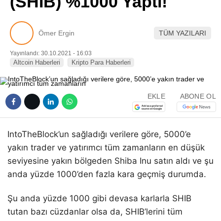
(SHIB) %1000 Yaptı!
Pinterest
Ömer Ergin
TÜM YAZILARI
LinkedIn
Yayınlandı: 30.10.2021 - 16:03
Altcoin Haberleri
Kripto Para Haberleri
Telegram
EKLE
ABONE OL
IntoTheBlock’un sağladığı verilere göre, 5000’e
yakın trader ve yatırımcı tüm zamanların en düşük
seviyesine yakın bölgeden Shiba Inu satın aldı ve şu
anda yüzde 1000’den fazla kara geçmiş durumda.
Şu anda yüzde 1000 gibi devasa karlarla SHIB
tutan bazı cüzdanlar olsa da, SHIB’lerini tüm