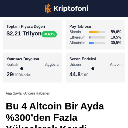
Toplam Piyasa Değeri
Pay Tablosu
Bitcoin
59,0%
$2,21 Trilyon
+0.63%
Ethereum
10,5%
Altcoinler
30,5%
KRİPTO PARA HABERLERİ
Facebook
BİTCOİN HABERLERİ
Yatırımcı Duygusu
Sezon Endeksi
Korkak
Açgözlü
Bitcoin
Altcoin
ALTCOİN HABERLERİ
29
44.8
/100
Korku
/100
AKADEMİ
Instagram
SÖZLÜK
Ana Sayfa
›
Altcoin Haberleri
Bu 4 Altcoin Bir Ayda
Youtube
%300’den Fazla
TikTok