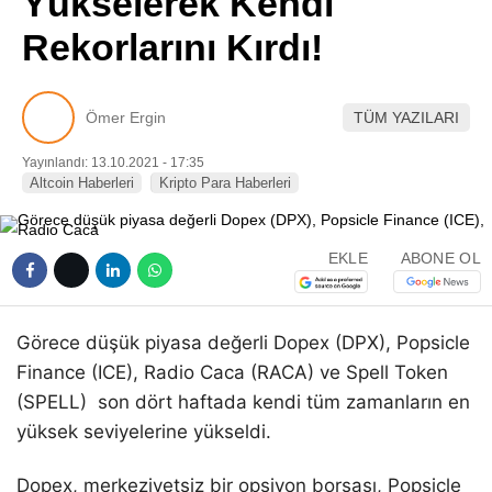
Yükselerek Kendi
Pinterest
Rekorlarını Kırdı!
LinkedIn
Ömer Ergin
TÜM YAZILARI
Telegram
Yayınlandı: 13.10.2021 - 17:35
Altcoin Haberleri
Kripto Para Haberleri
EKLE
ABONE OL
Görece düşük piyasa değerli Dopex (DPX), Popsicle
Finance (ICE), Radio Caca (RACA) ve Spell Token
(SPELL) son dört haftada kendi tüm zamanların en
yüksek seviyelerine yükseldi.
Dopex, merkeziyetsiz bir opsiyon borsası, Popsicle