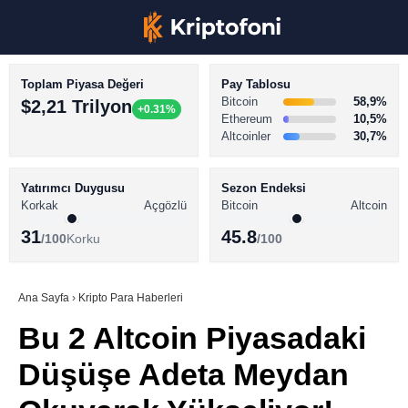
Toplam Piyasa Değeri
Pay Tablosu
Bitcoin
58,9%
$2,21 Trilyon
+0.31%
Ethereum
10,5%
Altcoinler
30,7%
KRİPTO PARA HABERLERİ
Facebook
BİTCOİN HABERLERİ
Yatırımcı Duygusu
Sezon Endeksi
Korkak
Açgözlü
Bitcoin
Altcoin
ALTCOİN HABERLERİ
31
45.8
/100
Korku
/100
AKADEMİ
Instagram
SÖZLÜK
Ana Sayfa
›
Kripto Para Haberleri
Bu 2 Altcoin Piyasadaki
Youtube
Düşüşe Adeta Meydan
TikTok