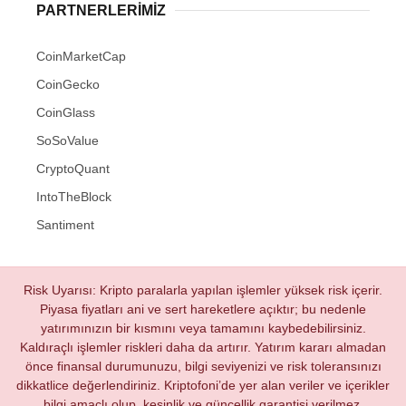
PARTNERLERIMIZ
CoinMarketCap
CoinGecko
CoinGlass
SoSoValue
CryptoQuant
IntoTheBlock
Santiment
Risk Uyarısı: Kripto paralarla yapılan işlemler yüksek risk içerir.
Piyasa fiyatları ani ve sert hareketlere açıktır; bu nedenle
yatırımınızın bir kısmını veya tamamını kaybedebilirsiniz.
Kaldıraçlı işlemler riskleri daha da artırır. Yatırım kararı almadan
önce finansal durumunuzu, bilgi seviyenizi ve risk toleransınızı
dikkatlice değerlendiriniz. Kriptofoni’de yer alan veriler ve içerikler
bilgi amaçlı olup, kesinlik ve güncellik garantisi verilmez.