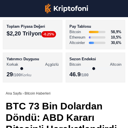
Toplam Piyasa Değeri
Pay Tablosu
Bitcoin
58,9%
$2,20 Trilyon
-0.25%
Ethereum
10,5%
Altcoinler
30,6%
KRİPTO PARA HABERLERİ
Facebook
BİTCOİN HABERLERİ
Yatırımcı Duygusu
Sezon Endeksi
Korkak
Açgözlü
Bitcoin
Altcoin
ALTCOİN HABERLERİ
29
46.9
/100
Korku
/100
AKADEMİ
Instagram
SÖZLÜK
Ana Sayfa
›
Bitcoin Haberleri
BTC 73 Bin Dolardan
Youtube
Döndü: ABD Kararı
TikTok