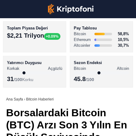
Toplam Piyasa Değeri
Pay Tablosu
Bitcoin
58,8%
$2,21 Trilyon
+0.09%
Ethereum
10,5%
Altcoinler
30,7%
KRİPTO PARA HABERLERİ
Facebook
BİTCOİN HABERLERİ
Yatırımcı Duygusu
Sezon Endeksi
Korkak
Açgözlü
Bitcoin
Altcoin
ALTCOİN HABERLERİ
31
45.8
/100
Korku
/100
AKADEMİ
Instagram
SÖZLÜK
Ana Sayfa
›
Bitcoin Haberleri
Borsalardaki Bitcoin
Youtube
(BTC) Arzı Son 3 Yılın En
TikTok