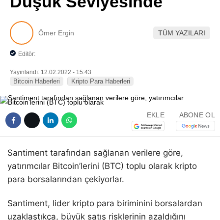
Düşük Seviyesinde
Pinterest
Ömer Ergin
TÜM YAZILARI
LinkedIn
Editör:
Telegram
Yayınlandı: 12.02.2022 - 15:43
Bitcoin Haberleri
Kripto Para Haberleri
EKLE
ABONE OL
Santiment tarafından sağlanan verilere göre,
yatırımcılar Bitcoin’lerini (BTC) toplu olarak kripto
para borsalarından çekiyorlar.
Santiment, lider kripto para biriminini borsalardan
uzaklaştıkça, büyük satış risklerinin azaldığını