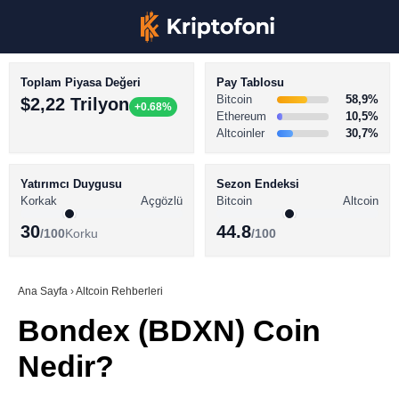
Toplam Piyasa Değeri
Pay Tablosu
Bitcoin
58,9%
$2,22 Trilyon
+0.68%
Ethereum
10,5%
Altcoinler
30,7%
KRİPTO PARA HABERLERİ
Facebook
BİTCOİN HABERLERİ
Yatırımcı Duygusu
Sezon Endeksi
Korkak
Açgözlü
Bitcoin
Altcoin
ALTCOİN HABERLERİ
30
44.8
/100
Korku
/100
AKADEMİ
Instagram
SÖZLÜK
Ana Sayfa
›
Altcoin Rehberleri
Bondex (BDXN) Coin
Youtube
Nedir?
TikTok