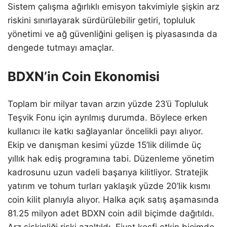
Sistem çalışma ağırlıklı emisyon takvimiyle şişkin arz
riskini sınırlayarak sürdürülebilir getiri, topluluk
yönetimi ve ağ güvenliğini gelişen iş piyasasında da
dengede tutmayı amaçlar.
BDXN’in Coin Ekonomisi
Toplam bir milyar tavan arzın yüzde 23’ü Topluluk
Teşvik Fonu için ayrılmış durumda. Böylece erken
kullanıcı ile katkı sağlayanlar öncelikli payı alıyor.
Ekip ve danışman kesimi yüzde 15’lik dilimde üç
yıllık hak ediş programına tabi. Düzenleme yönetim
kadrosunu uzun vadeli başarıya kilitliyor. Stratejik
yatırım ve tohum turları yaklaşık yüzde 20’lik kısmı
coin kilit planıyla alıyor. Halka açık satış aşamasında
81.25 milyon adet BDXN coin adil biçimde dağıtıldı.
Arz şişkinliği riski azaltıldı. Fiyat keşfi etkin biçimde