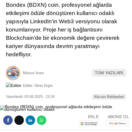
Bondex (BDXN) coin, profesyonel ağlarda
Pinterest
etkileşimi ödüle dönüştüren kullanıcı odaklı
yapısıyla LinkedIn’in Web3 versiyonu olarak
LinkedIn
konumlanıyor. Proje her iş bağlantısını
Blockchain’de bir ekonomik değere çevirerek
Telegram
kariyer dünyasında devrim yaratmayı
hedefliyor.
Mesut İnan
TÜM YAZILARI
Editör:
Ömer Ergin
Yayınlandı: 03.06.2025 - 23:34
Altcoin Rehberleri
EKLE
ABONE OL