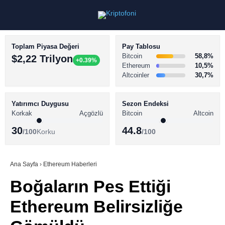
Toplam Piyasa Değeri
Pay Tablosu
Bitcoin
58,8%
$2,22 Trilyon
+0.39%
Ethereum
10,5%
Altcoinler
30,7%
KRİPTO PARA HABERLERİ
Facebook
BİTCOİN HABERLERİ
Yatırımcı Duygusu
Sezon Endeksi
Korkak
Açgözlü
Bitcoin
Altcoin
ALTCOİN HABERLERİ
30
44.8
/100
Korku
/100
AKADEMİ
Instagram
SÖZLÜK
Ana Sayfa
›
Ethereum Haberleri
Boğaların Pes Ettiği
Youtube
Ethereum Belirsizliğe
TikTok