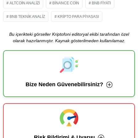
ALTCOIN ANALIZI
BINANCE COIN
BNB FIYATI
BNB TEKNIK ANALIZ
KRIPTO PARA PIYASASI
Bu içerikteki görseller Kriptofoni editoryal ekibi tarafından özel
olarak hazırlanmıştır. Kaynak gösterilmeden kullanılamaz.
Bize Neden Güvenebilirsiniz?
Risk Bildirimi & Uyarısı