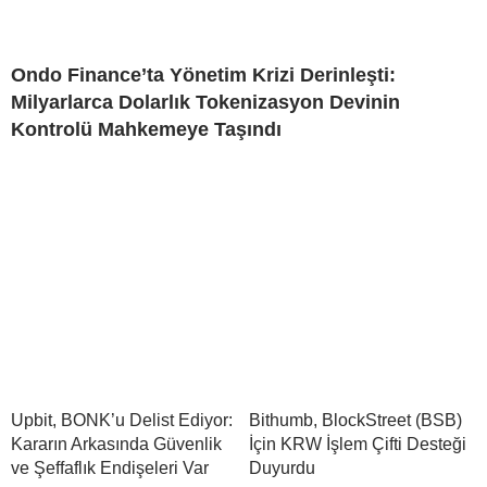
Ondo Finance’ta Yönetim Krizi Derinleşti:
Milyarlarca Dolarlık Tokenizasyon Devinin
Kontrolü Mahkemeye Taşındı
Upbit, BONK’u Delist Ediyor:
Bithumb, BlockStreet (BSB)
Kararın Arkasında Güvenlik
İçin KRW İşlem Çifti Desteği
ve Şeffaflık Endişeleri Var
Duyurdu