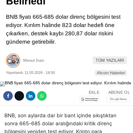
Belirledi
Pinterest
BNB fiyatı 665-685 dolar direnç bölgesini test
LinkedIn
ediyor. Kırılım halinde 823 dolar hedefi öne
çıkarken, destek kaybı 280,87 dolar riskini
Telegram
gündeme getirebilir.
Mesut İnan
TÜM YAZILARI
Yayınlandı: 11.05.2026 - 18:50
Altcoin Haberleri
EKLE
ABONE OL
BNB, son aylarda dar bir bant içinde sıkıştıktan
sonra 665-685 dolar aralığındaki kritik direnç
bölgesini yeniden test ediyor. Kripto para