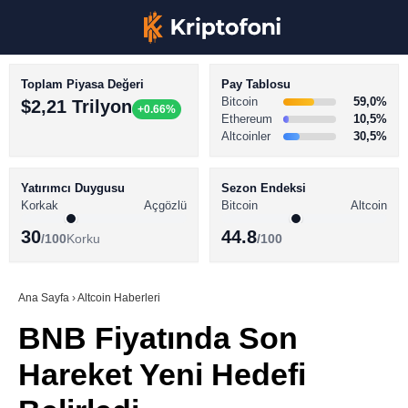
Toplam Piyasa Değeri
Pay Tablosu
Bitcoin
59,0%
$2,21 Trilyon
+0.66%
Ethereum
10,5%
Altcoinler
30,5%
KRİPTO PARA HABERLERİ
Facebook
BİTCOİN HABERLERİ
Yatırımcı Duygusu
Sezon Endeksi
Korkak
Açgözlü
Bitcoin
Altcoin
ALTCOİN HABERLERİ
30
44.8
/100
Korku
/100
AKADEMİ
Instagram
SÖZLÜK
Ana Sayfa
›
Altcoin Haberleri
BNB Fiyatında Son
Youtube
Hareket Yeni Hedefi
TikTok