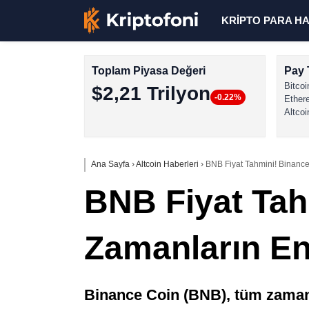
KRİPTO PARA H
Toplam Piyasa Değeri
Pay 
Bitcoi
$2,21 Trilyon
-0.22%
Ether
Altcoi
Ana Sayfa
›
Altcoin Haberleri
›
BNB Fiyat Tahmini! Binanc
BNB Fiyat Tah
Zamanların En
Binance Coin (BNB), tüm zamanl