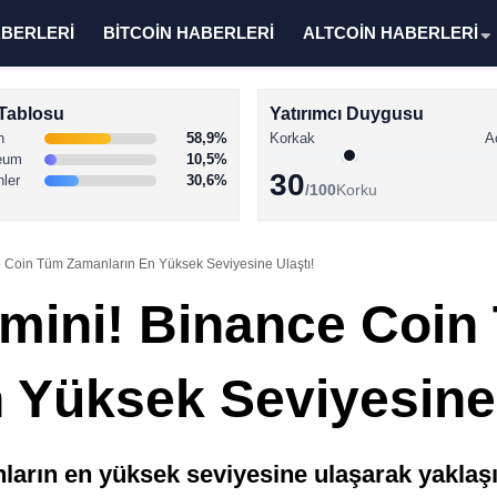
ABERLERİ
BİTCOİN HABERLERİ
ALTCOİN HABERLERİ
Tablosu
Yatırımcı Duygusu
n
58,9%
Korkak
A
eum
10,5%
30
nler
30,6%
/100
Korku
e Coin Tüm Zamanların En Yüksek Seviyesine Ulaştı!
mini! Binance Coin
 Yüksek Seviyesine 
arın en yüksek seviyesine ulaşarak yaklaşık