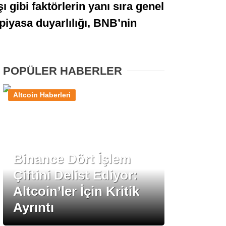
ı gibi faktörlerin yanı sıra genel
Stablecoin Haberleri
iyasa duyarlılığı, BNB’nin
Facebook
POPÜLER HABERLER
Altcoin Haberleri
Instagram
Youtube
Binance Dört İşlem
Çiftini Delist Ediyor:
TikTok
Altcoin’ler İçin Kritik
Ayrıntı
Pinterest