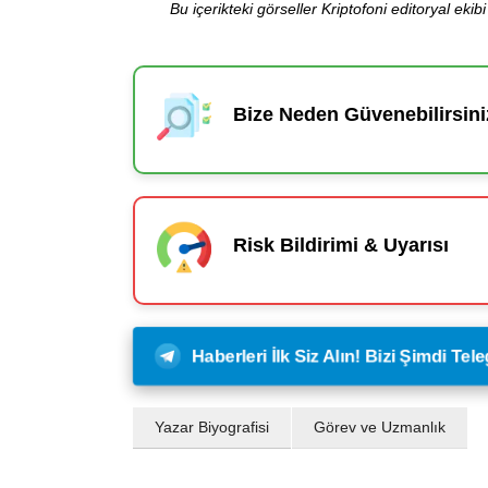
Bu içerikteki görseller Kriptofoni editoryal ek
Bize Neden Güvenebilirsini
Risk Bildirimi & Uyarısı
Haberleri İlk Siz Alın! Bizi Şimdi Te
Yazar Biyografisi
Görev ve Uzmanlık