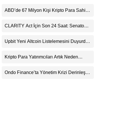
LinkedIn
ABD’de 67 Milyon Kişi Kripto Para Sahibi:
Ripple’dan “Eski Algılar Yıkıldı” Mesajı
Telegram
CLARITY Act İçin Son 24 Saat: Senato
Matematiği Kripto Para Piyasasının
Beklentisini Bozabilir
Upbit Yeni Altcoin Listelemesini Duyurdu:
KRW, BTC ve USDT Paritelerinde İşlem
Görecek
Kripto Para Yatırımcıları Artık Neden
Evlerinde Hedef Alınıyor?
Ondo Finance’ta Yönetim Krizi Derinleşti:
Milyarlarca Dolarlık Tokenizasyon Devinin
Kontrolü Mahkemeye Taşındı