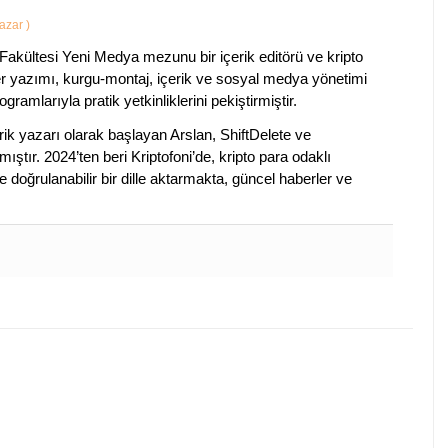
Yazar
)
Fakültesi Yeni Medya mezunu bir içerik editörü ve kripto
ber yazımı, kurgu-montaj, içerik ve sosyal medya yönetimi
ogramlarıyla pratik yetkinliklerini pekiştirmiştir.
k yazarı olarak başlayan Arslan, ShiftDelete ve
ştır. 2024’ten beri Kriptofoni’de, kripto para odaklı
 doğrulanabilir bir dille aktarmakta, güncel haberler ve