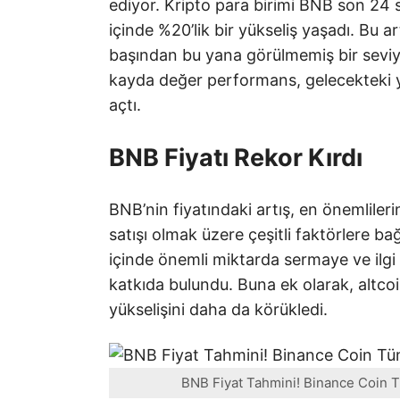
ediyor. Kripto para birimi BNB son 24 s
içinde %20’lik bir yükseliş yaşadı. Bu a
başından bu yana görülmemiş bir seviye
kayda değer performans, gelecekteki yö
açtı.
BNB Fiyatı Rekor Kırdı
BNB’nin fiyatındaki artış, en önemlile
satışı olmak üzere çeşitli faktörlere ba
içinde önemli miktarda sermaye ve ilgi
katkıda bulundu. Buna ek olarak, altco
yükselişini daha da körükledi.
BNB Fiyat Tahmini! Binance Coin T