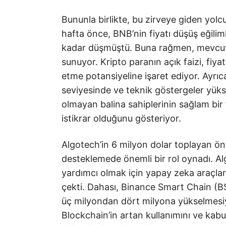
Bununla birlikte, bu zirveye giden yolc
hafta önce, BNB’nin fiyatı düşüş eğili
kadar düşmüştü. Buna rağmen, mevcut 
sunuyor. Kripto paranın açık faizi, fiya
etme potansiyeline işaret ediyor. Ayrı
seviyesinde ve teknik göstergeler yükse
olmayan balina sahiplerinin sağlam bir
istikrar olduğunu gösteriyor.
Algotech’in 6 milyon dolar toplayan ön 
desteklemede önemli bir rol oynadı. Alg
yardımcı olmak için yapay zeka araçlar
çekti. Dahası, Binance Smart Chain (BSC
üç milyondan dört milyona yükselmesiyle 
Blockchain’in artan kullanımını ve ka