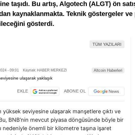
ne taşıdı. Bu artış, Algotech (ALGT) ön satış
dan kaynaklanmakta. Teknik göstergeler ve p
leceğini gösterdi.
TÜM YAZILARI
024 - 09:01
Kaynak: HABER MERKEZI
Altcoin Haberleri
EKLE
ABONE OL
yüksek seviyesine ulaşarak manşetlere çıktı ve
. Bu, BNB’nin mevcut piyasa döngüsünde böyle bir
ı nedeniyle önemli bir kilometre taşına işaret