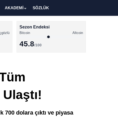
AKADEMİ
SÖZLÜK
Sezon Endeksi
çgözlü
Bitcoin
Altcoin
45.8
/100
Kripto Para Haberleri
Bitcoin Haberleri
 Tüm
Altcoin Haberleri
Ethereum Haberleri
Ulaştı!
Solana Haberleri
XRP Haberleri
 700 dolara çıktı ve piyasa
Memecoin Haberleri