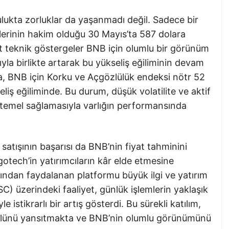
ulukta zorluklar da yaşanmadı değil. Sadece bir
mlerinin hakim olduğu 30 Mayıs’ta 587 dolara
teknik göstergeler BNB için olumlu bir görünüm
tıyla birlikte artarak bu yükseliş eğiliminin devam
ca, BNB için Korku ve Açgözlülük endeksi nötr 52
liş eğiliminde. Bu durum, düşük volatilite ve aktif
 temel sağlamasıyla varlığın performansında
satışının başarısı da BNB’nin fiyat tahminini
otech’in yatırımcıların kâr elde etmesine
ından faydalanan platformu büyük ilgi ve yatırım
) üzerindeki faaliyet, günlük işlemlerin yaklaşık
istikrarlı bir artış gösterdi. Bu sürekli katılım,
bulünü yansıtmakta ve BNB’nin olumlu görünümünü