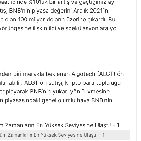
aat içinde %10’luk bir artış ve geçtiğimiz ay
rtış, BNB’nin piyasa değerini Aralık 2021’in
 olan 100 milyar doların üzerine çıkardı. Bu
rüngesine ilişkin ilgi ve spekülasyonlara yol
rinden biri merakla beklenen Algotech (ALGT) ön
ğlanabilir. ALGT ön satışı, kripto para topluluğu
 toplayarak BNB’nin yukarı yönlü ivmesine
in piyasasındaki genel olumlu hava BNB’nin
üm Zamanların En Yüksek Seviyesine Ulaştı! - 1