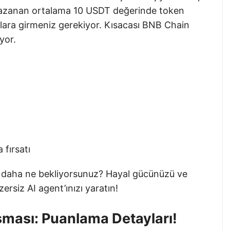
ı kazanan ortalama 10 USDT değerinde token
alara girmeniz gerekiyor. Kısacası BNB Chain
yor.
fırsatı
n daha ne bekliyorsunuz? Hayal gücünüzü ve
ersiz AI agent’ınızı yaratın!
şması: Puanlama Detayları!