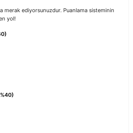
 da merak ediyorsunuzdur. Puanlama sisteminin
en yol!
60)
 %40)