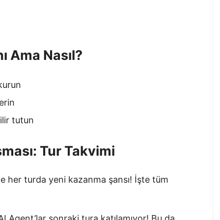
nı Ama Nasıl?
 kurun
erin
lir tutun
şması: Tur Takvimi
 her turda yeni kazanma şansı! İşte tüm
 Agent’lar sonraki tura katılamıyor! Bu da