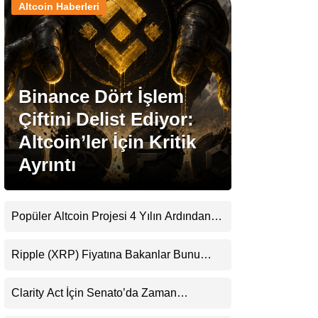
Altcoin Haberleri
Stablecoin Haberleri
Binance Dört İşlem
Facebook
Çiftini Delist Ediyor:
Altcoin’ler İçin Kritik
Ayrıntı
Instagram
Youtube
Popüler Altcoin Projesi 4 Yılın Ardından
Kapanıyor: Kullanıcılara 21 Ağustos
Uyarısı
TikTok
Ripple (XRP) Fiyatına Bakanlar Bunu
Kaçırıyor: Evernorth’tan Dikkat Çeken
Uyarı
Pinterest
Clarity Act İçin Senato’da Zaman
Daralıyor