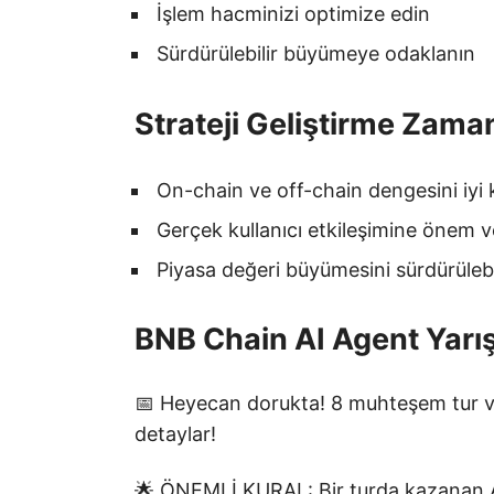
İşlem hacminizi optimize edin
Sürdürülebilir büyümeye odaklanın
Strateji Geliştirme Zama
On-chain ve off-chain dengesini iyi
Gerçek kullanıcı etkileşimine önem v
Piyasa değeri büyümesini sürdürülebi
BNB Chain AI Agent Yarı
📅 Heyecan dorukta! 8 muhteşem tur ve
detaylar!
🌟 ÖNEMLİ KURAL: Bir turda kazanan AI