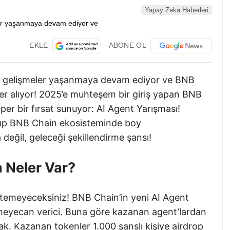
Yapay Zeka Haberleri
EKLE
ABONE OL
i gelişmeler yaşanmaya devam ediyor ve BNB
r alıyor! 2025’e muhteşem bir giriş yapan BNB
süper bir fırsat sunuyor: AI Agent Yarışması!
atıp BNB Chain ekosisteminde boy
değil, geleceği şekillendirme şansı!
a Neler Var?
 istemeyeceksiniz! BNB Chain’in yeni AI Agent
 heyecan verici. Buna göre kazanan agent’lardan
k. Kazanan tokenler 1.000 şanslı kişiye airdrop