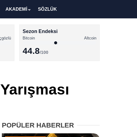
AKADEMİ
SÖZLÜK
Sezon Endeksi
çgözlü
Bitcoin
Altcoin
44.8
/100
Kripto Para Haberleri
Bitcoin Haberleri
 Yarışması
Altcoin Haberleri
Ethereum Haberleri
Solana Haberleri
POPÜLER HABERLER
XRP Haberleri
Memecoin Haberleri