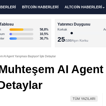
ABERLERİ
BİTCOİN HABERLERİ
ALTCOİN HABERLERİ
Tablosu
Yatırımcı Duygusu
n
58,8%
Korkak
A
eum
10,5%
25
nler
30,7%
/100
Aşırı Korku
 AI Agent Yarışması Başlıyor! İşte Detaylar
Muhteşem AI Agent
 Detaylar
TÜM YAZILARI