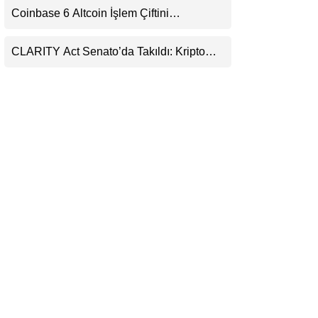
Coinbase 6 Altcoin İşlem Çiftini
LinkedIn
Durduracak
CLARITY Act Senato’da Takıldı: Kripto
Telegram
Para Piyasası 2027’yi Fiyatlıyor