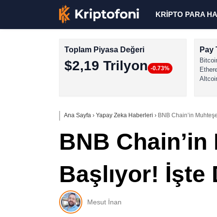
KRİPTO PARA H
Toplam Piyasa Değeri
Pay 
Bitcoi
$2,19 Trilyon
-0.73%
Ether
Altcoi
Ana Sayfa
›
Yapay Zeka Haberleri
›
BNB Chain’in Muhteşem
BNB Chain’in 
Başlıyor! İşte
Mesut İnan