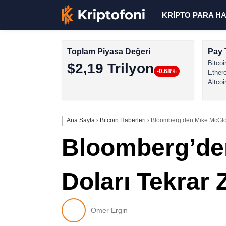
KRİPTO PARA H
Toplam Piyasa Değeri
Pay 
Bitcoi
$2,19 Trilyon
-0.68%
Ether
Altcoi
Ana Sayfa
›
Bitcoin Haberleri
›
Bloomberg’den Mike McGlone
Bloomberg’den
Doları Tekrar Z
Ömer Ergin