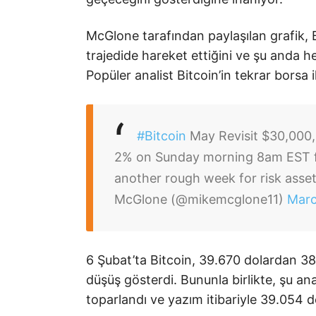
McGlone tarafından paylaşılan grafik, B
trajedide hareket ettiğini ve şu anda h
Popüler analist Bitcoin’in tekrar borsa 
#Bitcoin
May Revisit $30,000,
2% on Sunday morning 8am EST fro
another rough week for risk asse
McGlone (@mikemcglone11)
Marc
6 Şubat’ta Bitcoin, 39.670 dolardan 38
düşüş gösterdi. Bununla birlikte, şu ana
toparlandı ve yazım itibariyle 39.054 d