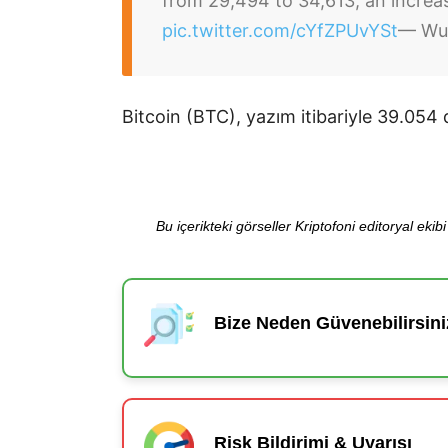
from 29,494 to 34,613, an increas
pic.twitter.com/cYfZPUvYSt
— Wu 
Bitcoin (BTC), yazım itibariyle 39.054
Bu içerikteki görseller Kriptofoni editoryal ek
Bize Neden Güvenebilirsini
Risk Bildirimi & Uyarısı