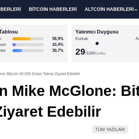
ABERLERİ
BİTCOİN HABERLERİ
ALTCOİN HABERLERİ
Tablosu
Yatırımcı Duygusu
n
58,9%
Korkak
A
eum
10,4%
29
nler
30,7%
/100
Korku
: Bitcoin 30.000 Doları Tekrar Ziyaret Edebilir
 Mike McGlone: Bit
iyaret Edebilir
TÜM YAZILARI