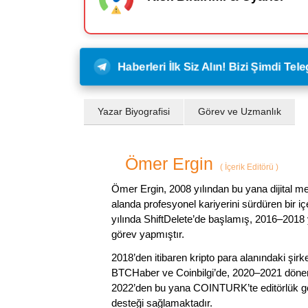
Haberleri İlk Siz Alın! Bizi Şimdi Te
Yazar Biyografisi
Görev ve Uzmanlık
Ömer Ergin
(
İçerik Editörü
)
Ömer Ergin, 2008 yılından bu yana dijital me
alanda profesyonel kariyerini sürdüren bir iç
yılında ShiftDelete’de başlamış, 2016–2018 y
görev yapmıştır.
2018’den itibaren kripto para alanındaki şi
BTCHaber ve Coinbilgi’de, 2020–2021 dönemi
2022’den bu yana COINTURK’te editörlük gör
desteği sağlamaktadır.