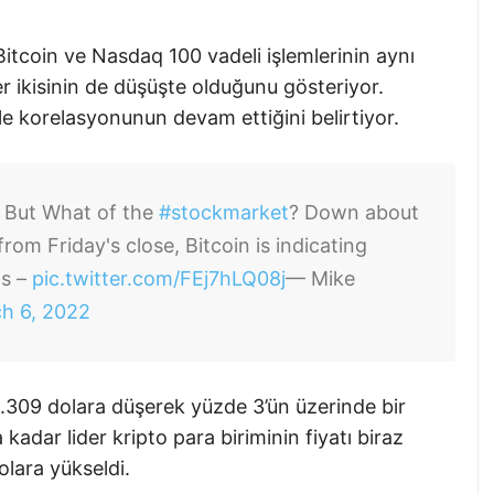
itcoin ve Nasdaq 100 vadeli işlemlerinin aynı
er ikisinin de düşüşte olduğunu gösteriyor.
ile korelasyonunun devam ettiğini belirtiyor.
 But What of the
#stockmarket
? Down about
m Friday's close, Bitcoin is indicating
ts –
pic.twitter.com/FEj7hLQ08j
— Mike
h 6, 2022
.309 dolara düşerek yüzde 3’ün üzerinde bir
 kadar lider kripto para biriminin fiyatı biraz
olara yükseldi.