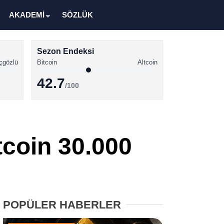
AKADEMİ
SÖZLÜK
Sezon Endeksi
çgözlü
Bitcoin
Altcoin
42.7
/100
Kripto Para Haberleri
Bitcoin Haberleri
coin 30.000
Altcoin Haberleri
Ethereum Haberleri
Solana Haberleri
POPÜLER HABERLER
XRP Haberleri
Memecoin Haberleri