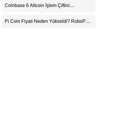
Coinbase 6 Altcoin İşlem Çiftini
LinkedIn
Durduracak
Pi Coin Fiyatı Neden Yükseldi? RoboPay
Telegram
Ortaklığı ve Güncelleme İyimserliği
Destekledi