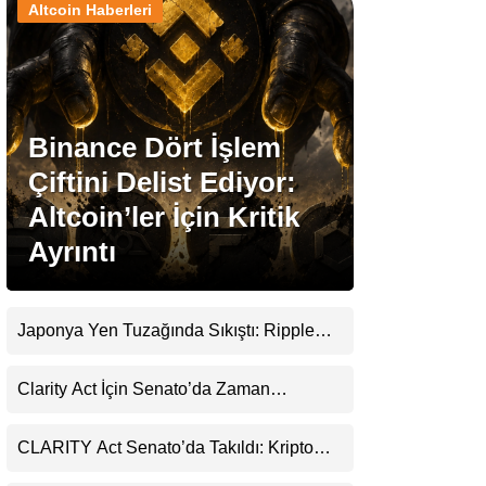
Altcoin Haberleri
Stablecoin Haberleri
Binance Dört İşlem
Facebook
Çiftini Delist Ediyor:
Altcoin’ler İçin Kritik
Ayrıntı
Instagram
Youtube
Japonya Yen Tuzağında Sıkıştı: Ripple
(XRP) Üçüncü Yol Olabilir mi?
TikTok
Clarity Act İçin Senato’da Zaman
Daralıyor
Pinterest
CLARITY Act Senato’da Takıldı: Kripto
Para Piyasası 2027’yi Fiyatlıyor