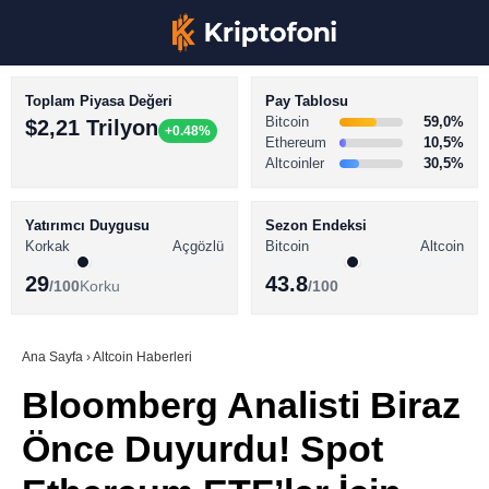
Toplam Piyasa Değeri
Pay Tablosu
Bitcoin
59,0%
$2,21 Trilyon
+0.48%
Ethereum
10,5%
Altcoinler
30,5%
KRİPTO PARA HABERLERİ
Facebook
BİTCOİN HABERLERİ
Yatırımcı Duygusu
Sezon Endeksi
Korkak
Açgözlü
Bitcoin
Altcoin
ALTCOİN HABERLERİ
29
43.8
/100
Korku
/100
AKADEMİ
Instagram
SÖZLÜK
Ana Sayfa
›
Altcoin Haberleri
Bloomberg Analisti Biraz
Youtube
Önce Duyurdu! Spot
TikTok