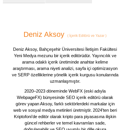
Deniz Aksoy
(
İçerik Editörü ve Yazar
)
Deniz Aksoy, Bahçeşehir Üniversitesi İletişim Fakültesi
Yeni Medya mezunu bir içerik editörüdür. Yayıncılık ve
arama odaklı içerik üretiminde anahtar kelime
araştırması, arama niyeti analizi, sayfa içi optimizasyon
ve SERP özelliklerine yönelik içerik kurgusu konularında
uzmanlaşmıştır.
2020–2023 döneminde WebFX (eski adıyla
WebpageFX) bünyesinde SEO içerik editörü olarak
görev yapan Aksoy, farklı sektörlerdeki markalar için
web ve sosyal medya metinleri üretmiştir. 2024’ten beri
Kriptofoni’de editör olarak kripto para piyasasına ilişkin
güncel rehberler ve temel kavramları sade,
doğrulanabilir ve SEO uyumlu bir dille okura