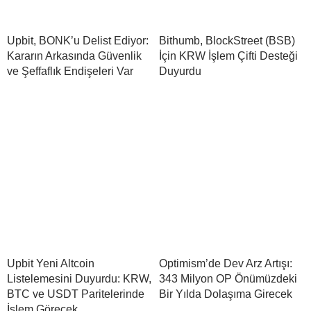
Upbit, BONK’u Delist Ediyor:
Bithumb, BlockStreet (BSB)
Kararın Arkasında Güvenlik
İçin KRW İşlem Çifti Desteği
ve Şeffaflık Endişeleri Var
Duyurdu
Upbit Yeni Altcoin
Optimism’de Dev Arz Artışı:
Listelemesini Duyurdu: KRW,
343 Milyon OP Önümüzdeki
BTC ve USDT Paritelerinde
Bir Yılda Dolaşıma Girecek
İşlem Görecek