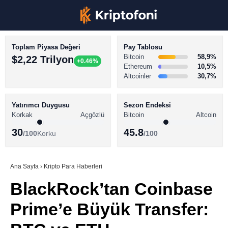
Toplam Piyasa Değeri
Pay Tablosu
Bitcoin
58,9%
$2,22 Trilyon
+0.46%
Ethereum
10,5%
Altcoinler
30,7%
KRİPTO PARA HABERLERİ
Facebook
BİTCOİN HABERLERİ
Yatırımcı Duygusu
Sezon Endeksi
Korkak
Açgözlü
Bitcoin
Altcoin
ALTCOİN HABERLERİ
30
45.8
/100
Korku
/100
AKADEMİ
Instagram
SÖZLÜK
Ana Sayfa
›
Kripto Para Haberleri
BlackRock’tan Coinbase
Youtube
Prime’e Büyük Transfer:
TikTok