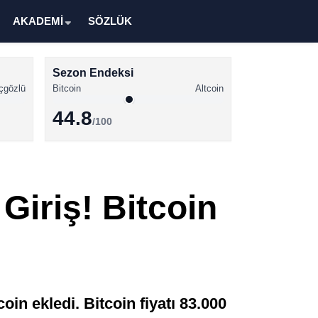
AKADEMİ
SÖZLÜK
Sezon Endeksi
çgözlü
Bitcoin
Altcoin
44.8
/100
Kripto Para Haberleri
Bitcoin Haberleri
Giriş! Bitcoin
Altcoin Haberleri
Ethereum Haberleri
Solana Haberleri
XRP Haberleri
in ekledi. Bitcoin fiyatı 83.000
Memecoin Haberleri