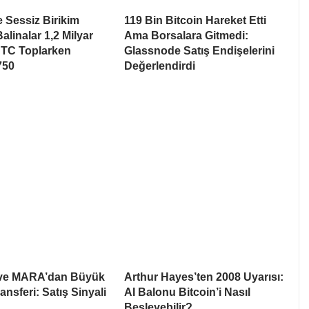
e Sessiz Birikim
119 Bin Bitcoin Hareket Etti
alinalar 1,2 Milyar
Ama Borsalara Gitmedi:
BTC Toplarken
Glassnode Satış Endişelerini
750
Değerlendirdi
 ve MARA’dan Büyük
Arthur Hayes’ten 2008 Uyarısı:
ansferi: Satış Sinyali
AI Balonu Bitcoin’i Nasıl
Besleyebilir?