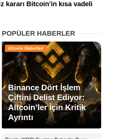
z kararı Bitcoin’in kısa vadeli
Stablecoin Haberleri
POPÜLER HABERLER
Facebook
Altcoin Haberleri
Instagram
Binance Dört İşlem
Youtube
Çiftini Delist Ediyor:
Altcoin’ler İçin Kritik
TikTok
Ayrıntı
Pinterest