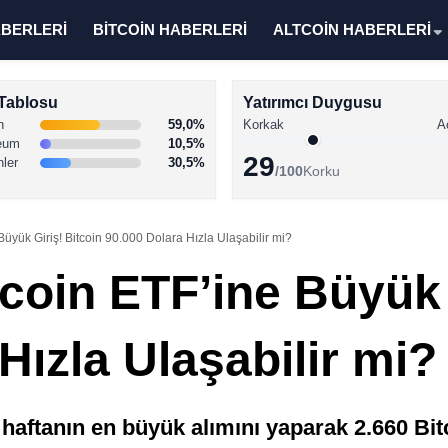
ABERLERİ
BİTCOİN HABERLERİ
ALTCOİN HABERLERİ
Tablosu
Yatırımcı Duygusu
n
59,0%
Korkak
A
eum
10,5%
29
nler
30,5%
/100
Korku
üyük Giriş! Bitcoin 90.000 Dolara Hızla Ulaşabilir mi?
coin ETF’ine Büyük 
Hızla Ulaşabilir mi?
aftanın en büyük alımını yaparak 2.660 Bitco