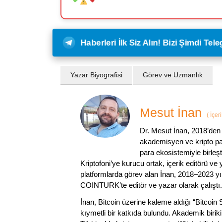
Haberleri İlk Siz Alın! Bizi Şimdi Te
Yazar Biyografisi
Görev ve Uzmanlık
Mesut İnan
(
İçer
Dr. Mesut İnan, 2018’den 
akademisyen ve kripto par
para ekosistemiyle birleşt
Kriptofoni’ye kurucu ortak, içerik editörü ve
platformlarda görev alan İnan, 2018–2023 yı
COINTURK’te editör ve yazar olarak çalıştı.
İnan, Bitcoin üzerine kaleme aldığı “Bitcoin
kıymetli bir katkıda bulundu. Akademik birik