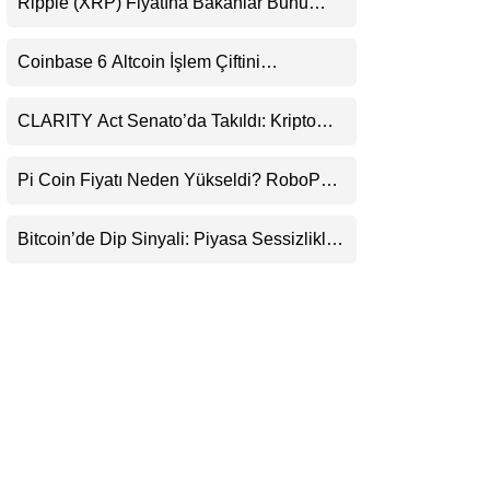
Ripple (XRP) Fiyatına Bakanlar Bunu
LinkedIn
Kaçırıyor: Evernorth’tan Dikkat Çeken
Uyarı
Coinbase 6 Altcoin İşlem Çiftini
Telegram
Durduracak
CLARITY Act Senato’da Takıldı: Kripto
Para Piyasası 2027’yi Fiyatlıyor
Pi Coin Fiyatı Neden Yükseldi? RoboPay
Ortaklığı ve Güncelleme İyimserliği
Destekledi
Bitcoin’de Dip Sinyali: Piyasa Sessizlikle
Sıkışıyor