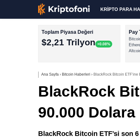
KRİPTO PARA H
Toplam Piyasa Değeri
Pay 
Bitcoi
$2,21 Trilyon
+0.08%
Ether
Altcoi
Ana Sayfa
›
Bitcoin Haberleri
›
BlackRock Bitcoin ETF’ine B
BlackRock Bit
90.000 Dolara 
BlackRock Bitcoin ETF’si son 6 h