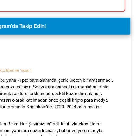
legram'da Takip Edin!
ik Editörü ve Yazar
)
bu yana kripto para alanında içerik üreten bir araştırmacı,
a gazetecisidir. Sosyoloji alanındaki uzmanlığını kripto
irerek sektöre farklı bir perspektif kazandırmaktadır.
 yazarı olarak katılmadan önce çeşitli kripto para medya
lları arasında Kriptokoin’de, 2023–2024 arasında ise
 Sen Bizim Her Şeyimizsin” adlı kitabıyla ekosisteme
iminin yanı sıra düzenli analiz, haber ve yorumlarıyla