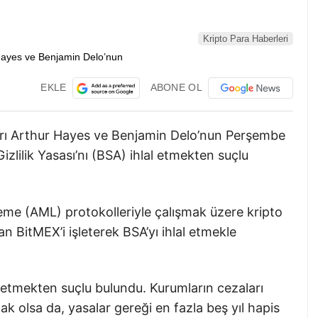
Kripto Para Haberleri
EKLE
ABONE OL
arı Arthur Hayes ve Benjamin Delo’nun Perşembe
ilik Yasası’nı (BSA) ihlal etmekten suçlu
eme (AML) protokolleriyle çalışmak üzere kripto
n BitMEX’i işleterek BSA’yı ihlal etmekle
l etmekten suçlu bulundu. Kurumların cezaları
cak olsa da, yasalar gereği en fazla beş yıl hapis