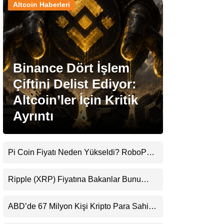
Altcoin Haberleri
Stablecoin Haberleri
Binance Dört İşlem
Facebook
Çiftini Delist Ediyor:
Altcoin’ler İçin Kritik
Ayrıntı
Instagram
Youtube
Pi Coin Fiyatı Neden Yükseldi? RoboPay
Ortaklığı ve Güncelleme İyimserliği
Destekledi
TikTok
Ripple (XRP) Fiyatına Bakanlar Bunu
Kaçırıyor: Evernorth’tan Dikkat Çeken
Uyarı
Pinterest
ABD’de 67 Milyon Kişi Kripto Para Sahibi:
Ripple’dan “Eski Algılar Yıkıldı” Mesajı