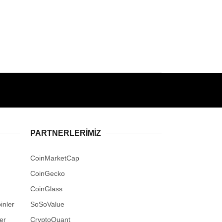
PARTNERLERIMIZ
CoinMarketCap
CoinGecko
CoinGlass
inler
SoSoValue
er
CryptoQuant