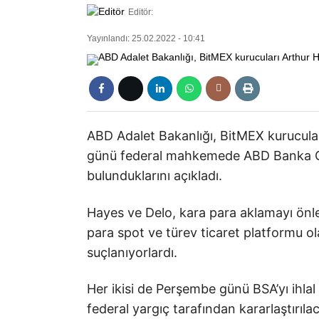
Editör:
Yayınlandı: 25.02.2022 - 10:41
ABD Adalet Bakanlığı, BitMEX kurucul
günü federal mahkemede ABD Banka Gizl
bulunduklarını açıkladı.
Hayes ve Delo, kara para aklamayı önl
para spot ve türev ticaret platformu ola
suçlanıyorlardı.
Her ikisi de Perşembe günü BSA’yı ihla
federal yargıç tarafından kararlaştırıla