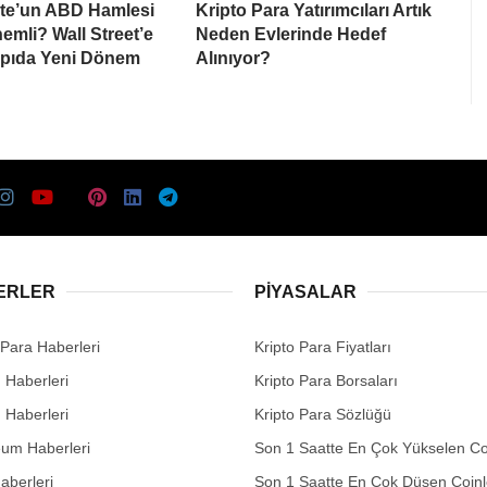
te’un ABD Hamlesi
Kripto Para Yatırımcıları Artık
mli? Wall Street’e
Neden Evlerinde Hedef
apıda Yeni Dönem
Alınıyor?
ERLER
PIYASALAR
 Para Haberleri
Kripto Para Fiyatları
n Haberleri
Kripto Para Borsaları
n Haberleri
Kripto Para Sözlüğü
eum Haberleri
Son 1 Saatte En Çok Yükselen Co
aberleri
Son 1 Saatte En Çok Düşen Coinl