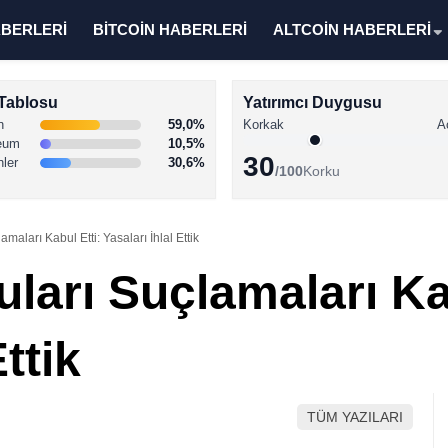
ABERLERİ
BİTCOİN HABERLERİ
ALTCOİN HABERLERİ
Tablosu
Yatırımcı Duygusu
n
59,0%
Korkak
A
eum
10,5%
30
nler
30,6%
/100
Korku
maları Kabul Etti: Yasaları İhlal Ettik
ları Suçlamaları Kab
ttik
TÜM YAZILARI