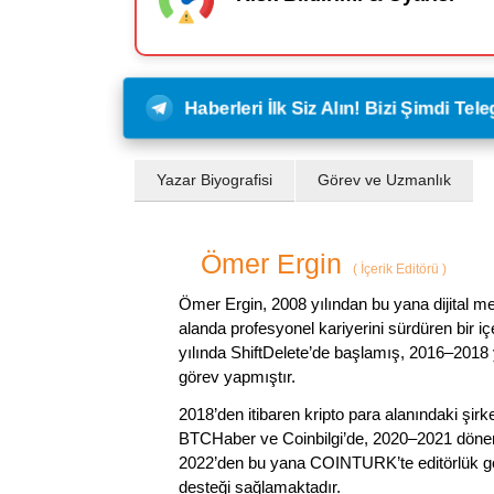
Haberleri İlk Siz Alın! Bizi Şimdi Te
Yazar Biyografisi
Görev ve Uzmanlık
Ömer Ergin
(
İçerik Editörü
)
Ömer Ergin, 2008 yılından bu yana dijital me
alanda profesyonel kariyerini sürdüren bir iç
yılında ShiftDelete’de başlamış, 2016–2018 y
görev yapmıştır.
2018’den itibaren kripto para alanındaki şi
BTCHaber ve Coinbilgi’de, 2020–2021 dönemi
2022’den bu yana COINTURK’te editörlük gör
desteği sağlamaktadır.