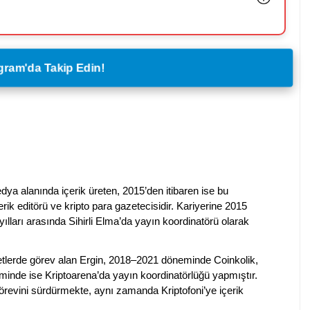
legram'da Takip Edin!
dya alanında içerik üreten, 2015’den itibaren ise bu
erik editörü ve kripto para gazetecisidir. Kariyerine 2015
ılları arasında Sihirli Elma’da yayın koordinatörü olarak
rketlerde görev alan Ergin, 2018–2021 döneminde Coinkolik,
nde ise Kriptoarena’da yayın koordinatörlüğü yapmıştır.
evini sürdürmekte, aynı zamanda Kriptofoni’ye içerik