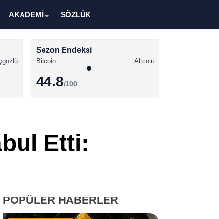
AKADEMİ
SÖZLÜK
Sezon Endeksi
çgözlü
Bitcoin
Altcoin
44.8
/100
Kripto Para Haberleri
Bitcoin Haberleri
ul Etti:
Altcoin Haberleri
Ethereum Haberleri
Solana Haberleri
POPÜLER HABERLER
XRP Haberleri
Memecoin Haberleri