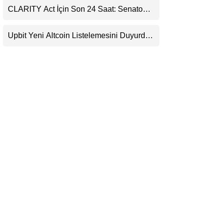
CLARITY Act İçin Son 24 Saat: Senato
LinkedIn
Matematiği Kripto Para Piyasasının
Beklentisini Bozabilir
Upbit Yeni Altcoin Listelemesini Duyurdu:
Telegram
KRW, BTC ve USDT Paritelerinde İşlem
Görecek