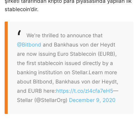
şirketi tarafından kripto para piyasasında yapılan ilk
stablecoin’dir.
We're thrilled to announce that
@Bitbond
and Bankhaus von der Heydt
are now issuing Euro Stablecoin (EURB),
the first stablecoin issued directly by a
banking institution on Stellar.
Learn more
about Bitbond, Bankhaus von der Heydt,
and EURB here:
https://t.co/zl4cfa7eH5
—
Stellar (@StellarOrg)
December 9, 2020