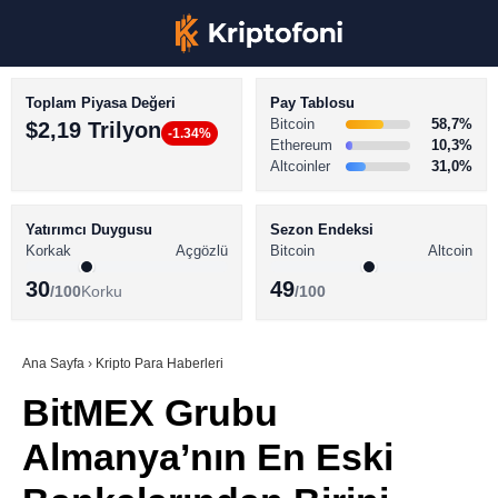
Toplam Piyasa Değeri
Pay Tablosu
Bitcoin
58,7%
$2,19 Trilyon
-1.34%
Ethereum
10,3%
Altcoinler
31,0%
KRİPTO PARA HABERLERİ
Facebook
BİTCOİN HABERLERİ
Yatırımcı Duygusu
Sezon Endeksi
Korkak
Açgözlü
Bitcoin
Altcoin
ALTCOİN HABERLERİ
30
49
/100
Korku
/100
AKADEMİ
Instagram
SÖZLÜK
Ana Sayfa
›
Kripto Para Haberleri
BitMEX Grubu
Youtube
Almanya’nın En Eski
TikTok