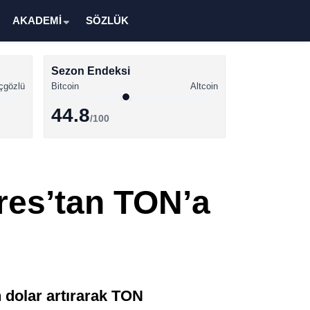
AKADEMİ
SÖZLÜK
Sezon Endeksi
çgözlü
Bitcoin
Altcoin
44.8
/100
Kripto Para Haberleri
Bitcoin Haberleri
res’tan TON’a
Altcoin Haberleri
Ethereum Haberleri
Solana Haberleri
XRP Haberleri
n dolar artırarak TON
Memecoin Haberleri