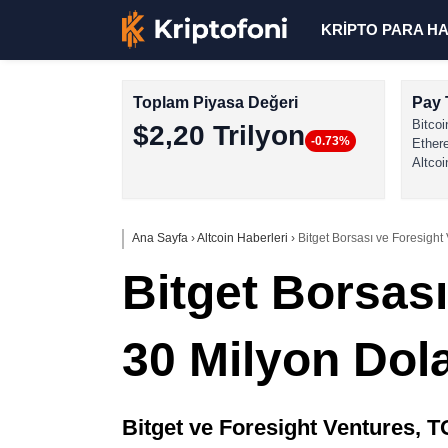
KRİPTO PARA H
Toplam Piyasa Değeri
Pay 
Bitcoi
$2,20 Trilyon
-0.73%
Ether
Altcoi
Ana Sayfa
›
Altcoin Haberleri
›
Bitget Borsası ve Foresight
Bitget Borsas
30 Milyon Dola
Bitget ve Foresight Ventures, T