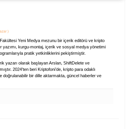
Yazar
)
Fakültesi Yeni Medya mezunu bir içerik editörü ve kripto
ber yazımı, kurgu-montaj, içerik ve sosyal medya yönetimi
ogramlarıyla pratik yetkinliklerini pekiştirmiştir.
k yazarı olarak başlayan Arslan, ShiftDelete ve
ştır. 2024’ten beri Kriptofoni’de, kripto para odaklı
 doğrulanabilir bir dille aktarmakta, güncel haberler ve