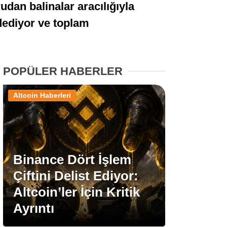
udan balinalar aracılığıyla
Stablecoin Haberleri
ydediyor ve toplam
Facebook
POPÜLER HABERLER
Altcoin Haberleri
Instagram
Youtube
Binance Dört İşlem
Çiftini Delist Ediyor:
TikTok
Altcoin’ler İçin Kritik
Ayrıntı
Pinterest