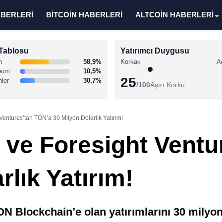
ABERLERİ
BİTCOİN HABERLERİ
ALTCOİN HABERLERİ
Tablosu
Yatırımcı Duygusu
n
58,9%
Korkak
A
eum
10,5%
25
nler
30,7%
/100
Aşırı Korku
 Ventures’tan TON’a 30 Milyon Dolarlık Yatırım!
ı ve Foresight Ventu
rlık Yatırım!
ON Blockchain’e olan yatırımlarını 30 milyo