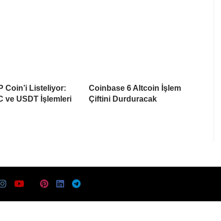
 Coin’i Listeliyor:
Coinbase 6 Altcoin İşlem
 ve USDT İşlemleri
Çiftini Durduracak