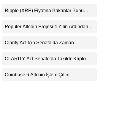
LinkedIn
Ripple (XRP) Fiyatına Bakanlar Bunu
Kaçırıyor: Evernorth’tan Dikkat Çeken
Telegram
Uyarı
Popüler Altcoin Projesi 4 Yılın Ardından
Kapanıyor: Kullanıcılara 21 Ağustos
Uyarısı
Clarity Act İçin Senato’da Zaman
Daralıyor
CLARITY Act Senato’da Takıldı: Kripto
Para Piyasası 2027’yi Fiyatlıyor
Coinbase 6 Altcoin İşlem Çiftini
Durduracak