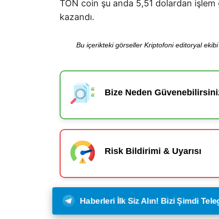
TON coin şu anda 5,51 dolardan işlem 
kazandı.
Bu içerikteki görseller Kriptofoni editoryal ek
Bize Neden Güvenebilirsini
Risk Bildirimi & Uyarısı
Haberleri İlk Siz Alın! Bizi Şimdi Te