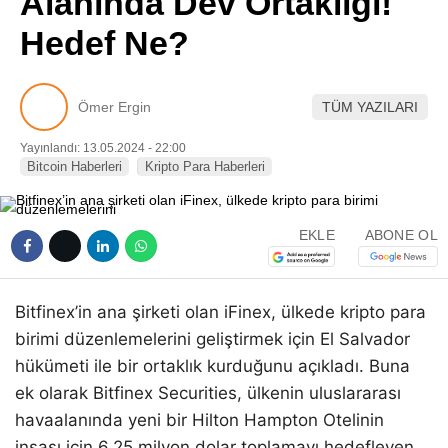
Alanında Dev Ortaklığı!
Pinterest
Hedef Ne?
LinkedIn
Ömer Ergin
TÜM YAZILARI
Telegram
Yayınlandı: 13.05.2024 - 22:00
Bitcoin Haberleri
Kripto Para Haberleri
EKLE
ABONE OL
Bitfinex’in ana şirketi olan iFinex, ülkede kripto para
birimi düzenlemelerini geliştirmek için El Salvador
hükümeti ile bir ortaklık kurduğunu açıkladı. Buna
ek olarak Bitfinex Securities, ülkenin uluslararası
havaalanında yeni bir Hilton Hampton Otelinin
inşası için 6,25 milyon dolar toplamayı hedefleyen