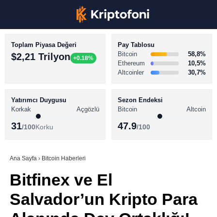
Toplam Piyasa Değeri
Pay Tablosu
Bitcoin
58,8%
$2,21 Trilyon
+0.18%
Ethereum
10,5%
Altcoinler
30,7%
KRİPTO PARA HABERLERİ
Facebook
BİTCOİN HABERLERİ
Yatırımcı Duygusu
Sezon Endeksi
Korkak
Açgözlü
Bitcoin
Altcoin
ALTCOİN HABERLERİ
31
47.9
/100
Korku
/100
AKADEMİ
Instagram
SÖZLÜK
Ana Sayfa
›
Bitcoin Haberleri
Bitfinex ve El
Youtube
Salvador’un Kripto Para
TikTok