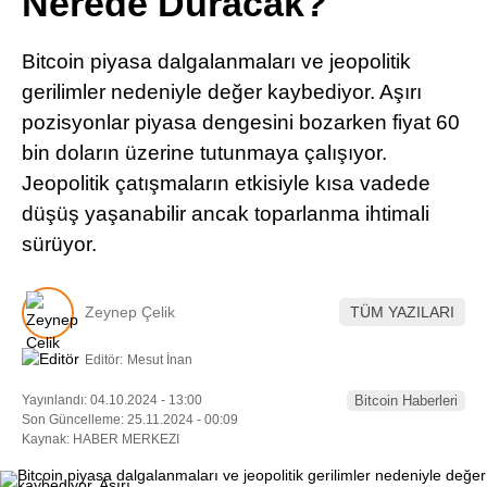
Nerede Duracak?
Pinterest
Bitcoin piyasa dalgalanmaları ve jeopolitik
LinkedIn
gerilimler nedeniyle değer kaybediyor. Aşırı
pozisyonlar piyasa dengesini bozarken fiyat 60
Telegram
bin doların üzerine tutunmaya çalışıyor.
Jeopolitik çatışmaların etkisiyle kısa vadede
düşüş yaşanabilir ancak toparlanma ihtimali
sürüyor.
Zeynep Çelik
TÜM YAZILARI
Editör:
Mesut İnan
Yayınlandı: 04.10.2024 - 13:00
Bitcoin Haberleri
Son Güncelleme: 25.11.2024 - 00:09
Kaynak: HABER MERKEZI