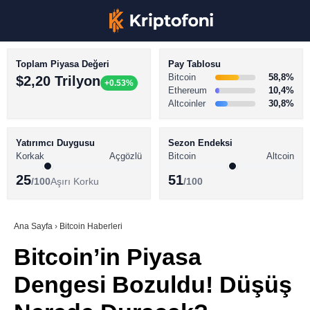
Toplam Piyasa Değeri
Pay Tablosu
Bitcoin
58,8%
$2,20 Trilyon
+0.53%
Ethereum
10,4%
Altcoinler
30,8%
KRİPTO PARA HABERLERİ
Facebook
BİTCOİN HABERLERİ
Yatırımcı Duygusu
Sezon Endeksi
Korkak
Açgözlü
Bitcoin
Altcoin
ALTCOİN HABERLERİ
25
51
/100
Aşırı Korku
/100
AKADEMİ
Instagram
SÖZLÜK
Ana Sayfa
›
Bitcoin Haberleri
Bitcoin’in Piyasa
Youtube
Dengesi Bozuldu! Düşüş
TikTok