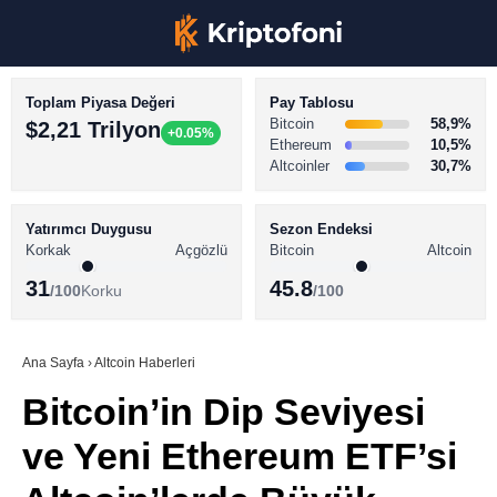
Toplam Piyasa Değeri
Pay Tablosu
Bitcoin
58,9%
$2,21 Trilyon
+0.05%
Ethereum
10,5%
Altcoinler
30,7%
KRİPTO PARA HABERLERİ
Facebook
BİTCOİN HABERLERİ
Yatırımcı Duygusu
Sezon Endeksi
Korkak
Açgözlü
Bitcoin
Altcoin
ALTCOİN HABERLERİ
31
45.8
/100
Korku
/100
AKADEMİ
Instagram
SÖZLÜK
Ana Sayfa
›
Altcoin Haberleri
Bitcoin’in Dip Seviyesi
Youtube
ve Yeni Ethereum ETF’si
TikTok