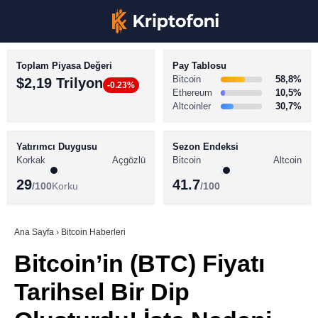
Toplam Piyasa Değeri
Pay Tablosu
Bitcoin
58,8%
$2,19 Trilyon
-0.23%
Ethereum
10,5%
Altcoinler
30,7%
KRİPTO PARA HABERLERİ
Facebook
BİTCOİN HABERLERİ
Yatırımcı Duygusu
Sezon Endeksi
Korkak
Açgözlü
Bitcoin
Altcoin
ALTCOİN HABERLERİ
29
41.7
/100
Korku
/100
AKADEMİ
Instagram
SÖZLÜK
Ana Sayfa
›
Bitcoin Haberleri
Bitcoin’in (BTC) Fiyatı
Youtube
Tarihsel Bir Dip
TikTok