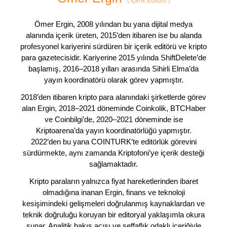
(
İçerik Editörü
)
Ömer Ergin, 2008 yılından bu yana dijital medya
alanında içerik üreten, 2015’den itibaren ise bu alanda
profesyonel kariyerini sürdüren bir içerik editörü ve kripto
para gazetecisidir. Kariyerine 2015 yılında ShiftDelete’de
başlamış, 2016–2018 yılları arasında Sihirli Elma’da
yayın koordinatörü olarak görev yapmıştır.
2018’den itibaren kripto para alanındaki şirketlerde görev
alan Ergin, 2018–2021 döneminde Coinkolik, BTCHaber
ve Coinbilgi’de, 2020–2021 döneminde ise
Kriptoarena’da yayın koordinatörlüğü yapmıştır.
2022’den bu yana COINTURK’te editörlük görevini
sürdürmekte, aynı zamanda Kriptofoni’ye içerik desteği
sağlamaktadır.
Kripto paraların yalnızca fiyat hareketlerinden ibaret
olmadığına inanan Ergin, finans ve teknoloji
kesişimindeki gelişmeleri doğrulanmış kaynaklardan ve
teknik doğruluğu koruyan bir editoryal yaklaşımla okura
sunar. Analitik bakış açısı ve şeffaflık odaklı içeriğiyle