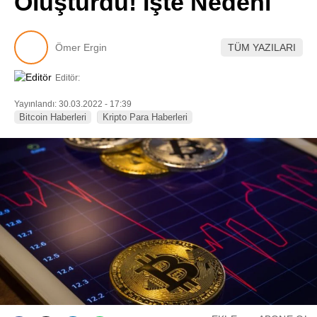
Oluşturdu! İşte Nedeni
Pinterest
Ömer Ergin
TÜM YAZILARI
LinkedIn
Editör:
Telegram
Yayınlandı: 30.03.2022 - 17:39
Bitcoin Haberleri
Kripto Para Haberleri