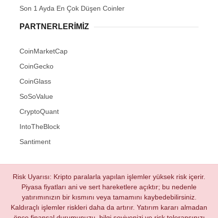
Son 1 Ayda En Çok Düşen Coinler
PARTNERLERIMIZ
CoinMarketCap
CoinGecko
CoinGlass
SoSoValue
CryptoQuant
IntoTheBlock
Santiment
Risk Uyarısı: Kripto paralarla yapılan işlemler yüksek risk içerir.
Piyasa fiyatları ani ve sert hareketlere açıktır; bu nedenle
yatırımınızın bir kısmını veya tamamını kaybedebilirsiniz.
Kaldıraçlı işlemler riskleri daha da artırır. Yatırım kararı almadan
önce finansal durumunuzu, bilgi seviyenizi ve risk toleransınızı