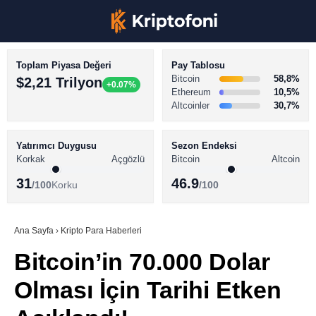
Toplam Piyasa Değeri
Pay Tablosu
Bitcoin
58,8%
$2,21 Trilyon
+0.07%
Ethereum
10,5%
Altcoinler
30,7%
KRİPTO PARA HABERLERİ
Facebook
BİTCOİN HABERLERİ
Yatırımcı Duygusu
Sezon Endeksi
Korkak
Açgözlü
Bitcoin
Altcoin
ALTCOİN HABERLERİ
31
46.9
/100
Korku
/100
AKADEMİ
Instagram
SÖZLÜK
Ana Sayfa
›
Kripto Para Haberleri
Bitcoin’in 70.000 Dolar
Youtube
Olması İçin Tarihi Etken
TikTok