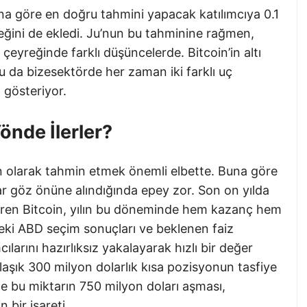
na göre en doğru tahmini yapacak katılımcıya 0.1
ceğini de ekledi. Ju’nun bu tahminine rağmen,
 çeyreğinde farklı düşüncelerde. Bitcoin’in altı
u da bizesektörde her zaman iki farklı uç
 gösteriyor.
önde İlerler?
sin olarak tahmin etmek önemli elbette. Buna göre
lar göz önüne alındığında epey zor. Son on yılda
ı gören Bitcoin, yılın bu döneminde hem kazanç hem
eki ABD seçim sonuçları ve beklenen faiz
cılarını hazırlıksız yakalayarak hızlı bir değer
laşık 300 milyon dolarlık kısa pozisyonun tasfiye
de bu miktarın 750 milyon doları aşması,
 bir işareti.