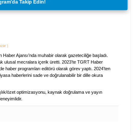
legram'da Takip Edin!
Yazar
)
 Haber Ajansı’nda muhabir olarak gazeteciliğe başladı.
ak ulusal mecralara içerik üretti. 2023’te TGRT Haber
de haber programları editörü olarak görev yaptı. 2024’ten
piyasa haberlerini sade ve doğrulanabilir bir dille okura
 başlık/özet optimizasyonu, kaynak doğrulama ve yayın
eneyimlidir.