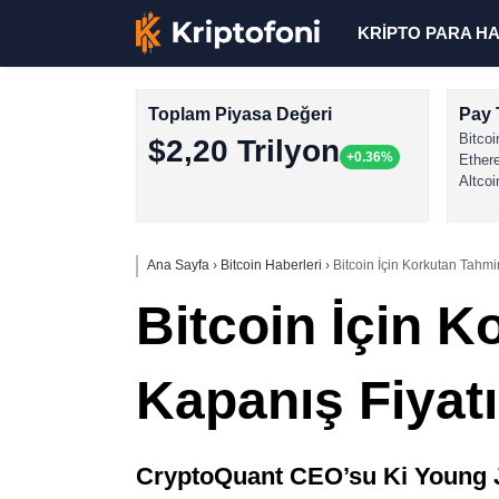
KRİPTO PARA H
Toplam Piyasa Değeri
Pay 
Bitcoi
$2,20 Trilyon
+0.36%
Ether
Altcoi
Ana Sayfa
›
Bitcoin Haberleri
›
Bitcoin İçin Korkutan Tahm
Bitcoin İçin K
Kapanış Fiyat
CryptoQuant CEO’su Ki Young Ju