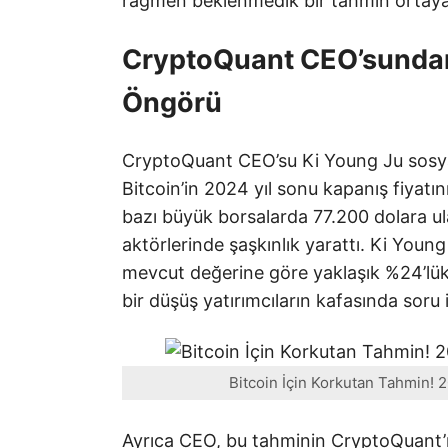
rağmen beklenmedik bir tahmin ortay
CryptoQuant CEO’sundan 
Öngörü
CryptoQuant CEO’su Ki Young Ju sosya
Bitcoin’in 2024 yıl sonu kapanış fiyatını
bazı büyük borsalarda 77.200 dolara u
aktörlerinde şaşkınlık yarattı. Ki Young
mevcut değerine göre yaklaşık %24’lük 
bir düşüş yatırımcıların kafasında soru i
Bitcoin İçin Korkutan Tahmin! 
Ayrıca CEO, bu tahminin CryptoQuant’ın 