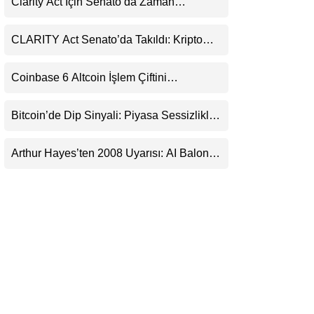
Clarity Act İçin Senato’da Zaman
LinkedIn
Daralıyor
CLARITY Act Senato’da Takıldı: Kripto
Telegram
Para Piyasası 2027’yi Fiyatlıyor
Coinbase 6 Altcoin İşlem Çiftini
Durduracak
Bitcoin’de Dip Sinyali: Piyasa Sessizlikle
Sıkışıyor
Arthur Hayes’ten 2008 Uyarısı: AI Balonu
Bitcoin’i Nasıl Besleyebilir?