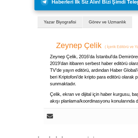
Haberleri İlk Siz Alın! Bizi Şimdi Te
Yazar Biyografisi
Görev ve Uzmanlık
Zeynep Çelik
(
İçerik Editörü ve 
Zeynep Çelik, 2016’da İstanbul’da Demirören
2019’dan itibaren serbest haber editörü olar
TV’de yayın editörü, ardından Haber Global’
beri Kriptofoni’de kripto para editörü olarak 
sunmaktadır.
Çelik, ekran ve dijital için haber kurgusu,
akışı planlama/koordinasyonu konularında d