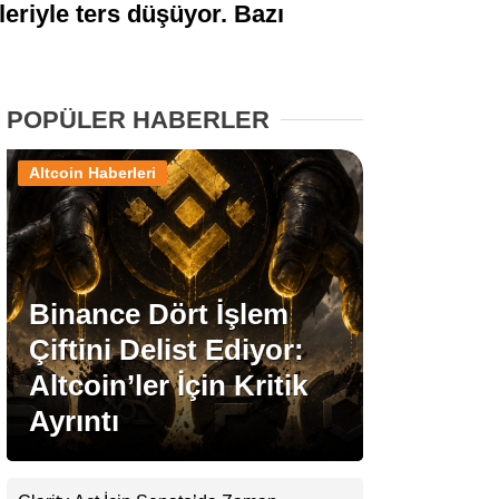
leriyle ters düşüyor. Bazı
Stablecoin Haberleri
POPÜLER HABERLER
Facebook
Altcoin Haberleri
Instagram
Binance Dört İşlem
Youtube
Çiftini Delist Ediyor:
Altcoin’ler İçin Kritik
TikTok
Ayrıntı
Pinterest