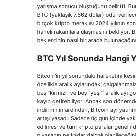
yarışma sonucu oluştuğunu belirtti. Bu
BTC (yaklaşık 7.662 dolar) ödül verile
birçok kripto meraklısı 2024 yılının son
haneli rakamlara ulaşmasını bekliyor. B
beklentinin nasıl bir arada bulunacağını
BTC Yıl Sonunda Hangi Y
Bitcoin’in yıl sonundaki hareketini ke
özellikle aralık aylarındaki dalgalanma
beş “kırmızı” ve beş “yeşil” aralık ay
kayıp getirebiliyor. Ancak son dönemd
indiriminin ardından, Bitcoin ayı yatırım
artışı yaşadı. Sadece üç gün içinde yak
edilmesi ve tüm kripto paralar genelin
piyasanın ne kadar dalgalı olabileceğinin