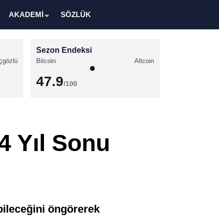
AKADEMİ
SÖZLÜK
Sezon Endeksi
çgözlü
Bitcoin
Altcoin
47.9
/100
Kripto Para Haberleri
Bitcoin Haberleri
4 Yıl Sonu
Altcoin Haberleri
Ethereum Haberleri
Solana Haberleri
XRP Haberleri
ileceğini öngörerek
Memecoin Haberleri