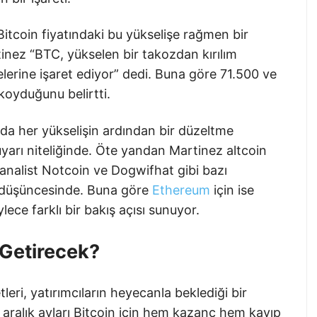
itcoin fiyatındaki bu yükselişe rağmen bir
tinez “BTC, yükselen bir takozdan kırılım
lerine işaret ediyor” dedi. Buna göre 71.500 ve
 koyduğunu belirtti.
nda her yükselişin ardından bir düzeltme
 uyarı niteliğinde. Öte yandan Martinez altcoin
e analist Notcoin ve Dogwifhat gibi bazı
ğı düşüncesinde. Buna göre
Ethereum
için ise
ece farklı bir bakış açısı sunuyor.
Getirecek?
leri, yatırımcıların heyecanla beklediği bir
 aralık ayları Bitcoin için hem kazanç hem kayıp