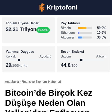
Toplam Piyasa Değeri
Pay Tablosu
Bitcoin
59,0%
$2,21 Trilyon
+0.55%
Ethereum
10,5%
Altcoinler
30,5%
KRİPTO PARA HABERLERİ
Facebook
BİTCOİN HABERLERİ
Yatırımcı Duygusu
Sezon Endeksi
Korkak
Açgözlü
Bitcoin
Altcoin
ALTCOİN HABERLERİ
29
44.8
/100
Korku
/100
AKADEMİ
Instagram
SÖZLÜK
Ana Sayfa
›
Finans ve Ekonomi Haberleri
Bitcoin’de Birçok Kez
Youtube
Düşüşe Neden Olan
TikTok