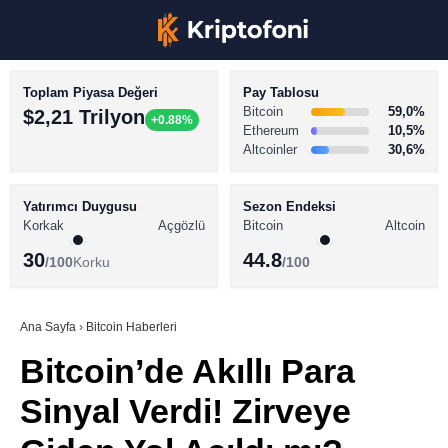
Toplam Piyasa Değeri
Pay Tablosu
Bitcoin
59,0%
$2,21 Trilyon
+0.88%
Ethereum
10,5%
Altcoinler
30,6%
KRİPTO PARA HABERLERİ
Facebook
BİTCOİN HABERLERİ
Yatırımcı Duygusu
Sezon Endeksi
Korkak
Açgözlü
Bitcoin
Altcoin
ALTCOİN HABERLERİ
30
44.8
/100
Korku
/100
AKADEMİ
Instagram
SÖZLÜK
Ana Sayfa
›
Bitcoin Haberleri
Bitcoin’de Akıllı Para
Youtube
Sinyal Verdi! Zirveye
TikTok