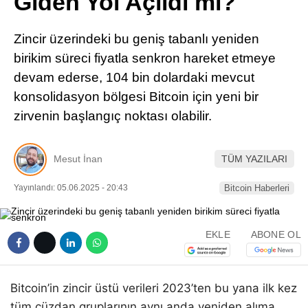
Giden Yol Açıldı mı?
Pinterest
Zincir üzerindeki bu geniş tabanlı yeniden
LinkedIn
birikim süreci fiyatla senkron hareket etmeye
devam ederse, 104 bin dolardaki mevcut
Telegram
konsolidasyon bölgesi Bitcoin için yeni bir
zirvenin başlangıç noktası olabilir.
Mesut İnan
TÜM YAZILARI
Yayınlandı: 05.06.2025 - 20:43
Bitcoin Haberleri
EKLE
ABONE OL
Bitcoin’in zincir üstü verileri 2023’ten bu yana ilk kez
tüm cüzdan gruplarının aynı anda yeniden alıma