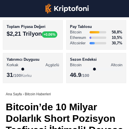
Toplam Piyasa Değeri
Pay Tablosu
Bitcoin
58,8%
$2,21 Trilyon
+0.06%
Ethereum
10,5%
Altcoinler
30,7%
KRİPTO PARA HABERLERİ
Facebook
BİTCOİN HABERLERİ
Yatırımcı Duygusu
Sezon Endeksi
Korkak
Açgözlü
Bitcoin
Altcoin
ALTCOİN HABERLERİ
31
46.9
/100
Korku
/100
AKADEMİ
Instagram
SÖZLÜK
Ana Sayfa
›
Bitcoin Haberleri
Bitcoin’de 10 Milyar
Youtube
Dolarlık Short Pozisyon
TikTok