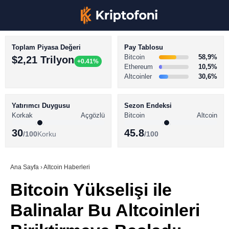
Toplam Piyasa Değeri
Pay Tablosu
Bitcoin
58,9%
$2,21 Trilyon
+0.41%
Ethereum
10,5%
Altcoinler
30,6%
KRİPTO PARA HABERLERİ
Facebook
BİTCOİN HABERLERİ
Yatırımcı Duygusu
Sezon Endeksi
Korkak
Açgözlü
Bitcoin
Altcoin
ALTCOİN HABERLERİ
30
45.8
/100
Korku
/100
AKADEMİ
Instagram
SÖZLÜK
Ana Sayfa
›
Altcoin Haberleri
Bitcoin Yükselişi ile
Youtube
Balinalar Bu Altcoinleri
TikTok