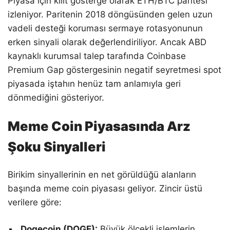
Piyasa için kilit gösterge olarak ETH/BTC paritesi
izleniyor. Paritenin 2018 döngüsünden gelen uzun
vadeli desteği koruması sermaye rotasyonunun
erken sinyali olarak değerlendiriliyor. Ancak ABD
kaynaklı kurumsal talep tarafında Coinbase
Premium Gap göstergesinin negatif seyretmesi spot
piyasada iştahın henüz tam anlamıyla geri
dönmediğini gösteriyor.
Meme Coin Piyasasında Arz
Şoku Sinyalleri
Birikim sinyallerinin en net görüldüğü alanların
başında meme coin piyasası geliyor. Zincir üstü
verilere göre:
Dogecoin (DOGE):
Büyük ölçekli işlemlerin