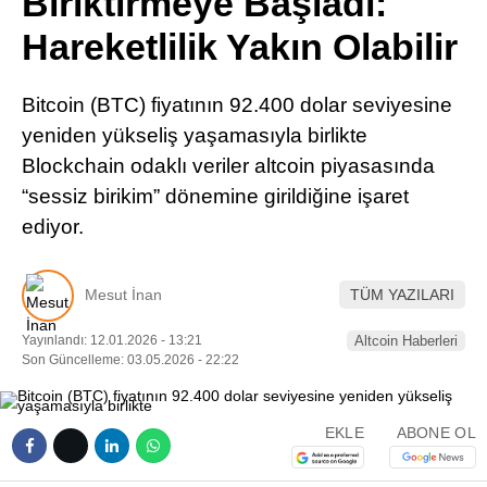
Biriktirmeye Başladı:
Pinterest
Hareketlilik Yakın Olabilir
LinkedIn
Bitcoin (BTC) fiyatının 92.400 dolar seviyesine
yeniden yükseliş yaşamasıyla birlikte
Telegram
Blockchain odaklı veriler altcoin piyasasında
“sessiz birikim” dönemine girildiğine işaret
ediyor.
Mesut İnan
TÜM YAZILARI
Yayınlandı: 12.01.2026 - 13:21
Altcoin Haberleri
Son Güncelleme: 03.05.2026 - 22:22
EKLE
ABONE OL