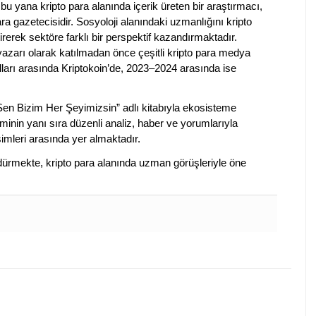
bu yana kripto para alanında içerik üreten bir araştırmacı,
a gazetecisidir. Sosyoloji alanındaki uzmanlığını kripto
irerek sektöre farklı bir perspektif kazandırmaktadır.
 yazarı olarak katılmadan önce çeşitli kripto para medya
lları arasında Kriptokoin’de, 2023–2024 arasında ise
 Sen Bizim Her Şeyimizsin” adlı kitabıyla ekosisteme
iminin yanı sıra düzenli analiz, haber ve yorumlarıyla
isimleri arasında yer almaktadır.
sürdürmekte, kripto para alanında uzman görüşleriyle öne