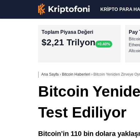
KRİPTO PARA H
Toplam Piyasa Değeri
Pay 
Bitcoi
$2,21 Trilyon
+0.40%
Ether
Altcoi
Ana Sayfa
›
Bitcoin Haberleri
›
Bitcoin Yeniden Zirveye Oyn
Bitcoin Yenid
Test Ediliyor
Bitcoin’in 110 bin dolara yaklaş