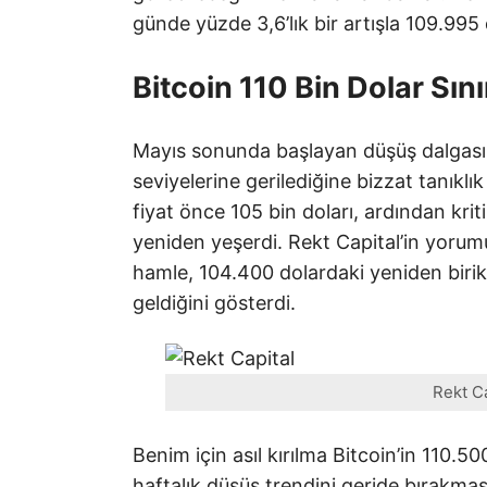
günde yüzde 3,6’lık bir artışla 109.99
Bitcoin 110 Bin Dolar Sı
Mayıs sonunda başlayan düşüş dalgası sı
seviyelerine gerilediğine bizzat tanıklık
fiyat önce 105 bin doları, ardından krit
yeniden yeşerdi. Rekt Capital’in yorum
hamle, 104.400 dolardaki yeniden birik
geldiğini gösterdi.
Rekt Ca
Benim için asıl kırılma Bitcoin’in 110.5
haftalık düşüş trendini geride bırakması