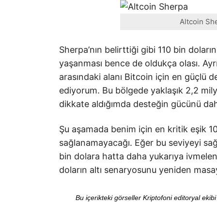
Altcoin Sh
Sherpa’nın belirttiği gibi 110 bin dola
yaşanması bence de oldukça olası. Ayrı
arasındaki alanı Bitcoin için en güçlü d
ediyorum. Bu bölgede yaklaşık 2,2 mily
dikkate aldığımda desteğin gücünü dah
Şu aşamada benim için en kritik eşik 10
sağlanamayacağı. Eğer bu seviyeyi sağl
bin dolara hatta daha yukarıya ivmele
doların altı senaryosunu yeniden ma
Bu içerikteki görseller Kriptofoni editoryal ek