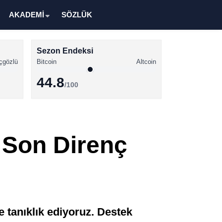
AKADEMİ
SÖZLÜK
Sezon Endeksi
çgözlü
Bitcoin
Altcoin
44.8
/100
Kripto Para Haberleri
Bitcoin Haberleri
 Son Direnç
Altcoin Haberleri
Ethereum Haberleri
Solana Haberleri
XRP Haberleri
e tanıklık ediyoruz. Destek
Memecoin Haberleri