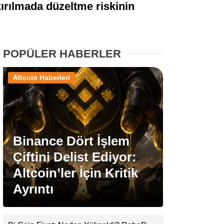
kırılmada düzeltme riskinin
Stablecoin Haberleri
POPÜLER HABERLER
Facebook
Altcoin Haberleri
Instagram
Binance Dört İşlem
Youtube
Çiftini Delist Ediyor:
Altcoin’ler İçin Kritik
TikTok
Ayrıntı
Pinterest