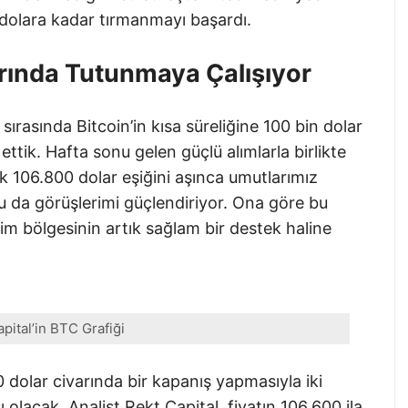
5 dolara kadar tırmanmayı başardı.
nırında Tutunmaya Çalışıyor
rasında Bitcoin’in kısa süreliğine 100 bin dolar
 ettik. Hafta sonu gelen güçlü alımlarla birlikte
ik 106.800 dolar eşiğini aşınca umutlarımız
u da görüşlerimi güçlendiriyor. Ona göre bu
im bölgesinin artık sağlam bir destek haline
pital’in BTC Grafiği
00 dolar civarında bir kapanış yapmasıyla iki
 olacak. Analist Rekt Capital, fiyatın 106.600 ila