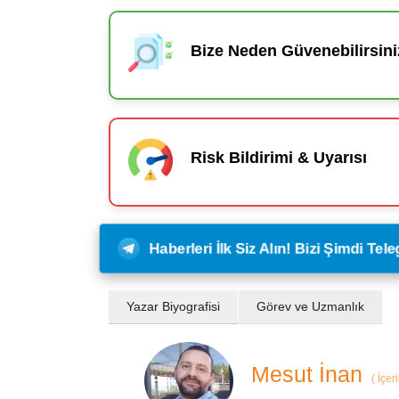
Bize Neden Güvenebilirsini
Risk Bildirimi & Uyarısı
Haberleri İlk Siz Alın! Bizi Şimdi Te
Yazar Biyografisi
Görev ve Uzmanlık
Mesut İnan
(
İçer