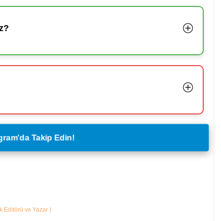
z?
legram'da Takip Edin!
ik Editörü ve Yazar
)