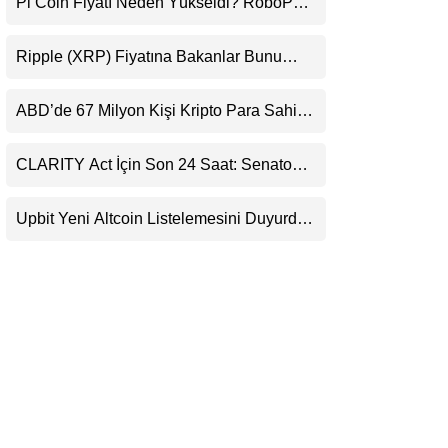
Pi Coin Fiyatı Neden Yükseldi? RoboPay
LinkedIn
Ortaklığı ve Güncelleme İyimserliği
Destekledi
Ripple (XRP) Fiyatına Bakanlar Bunu
Telegram
Kaçırıyor: Evernorth’tan Dikkat Çeken
Uyarı
ABD’de 67 Milyon Kişi Kripto Para Sahibi:
Ripple’dan “Eski Algılar Yıkıldı” Mesajı
CLARITY Act İçin Son 24 Saat: Senato
Matematiği Kripto Para Piyasasının
Beklentisini Bozabilir
Upbit Yeni Altcoin Listelemesini Duyurdu:
KRW, BTC ve USDT Paritelerinde İşlem
Görecek