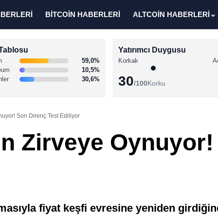
ABERLERİ
BİTCOİN HABERLERİ
ALTCOİN HABERLERİ
Tablosu
Yatırımcı Duygusu
n
59,0%
Korkak
A
eum
10,5%
30
nler
30,6%
/100
Korku
uyor! Son Direnç Test Ediliyor
en Zirveye Oynuyor!
masıyla fiyat keşfi evresine yeniden girdiğin