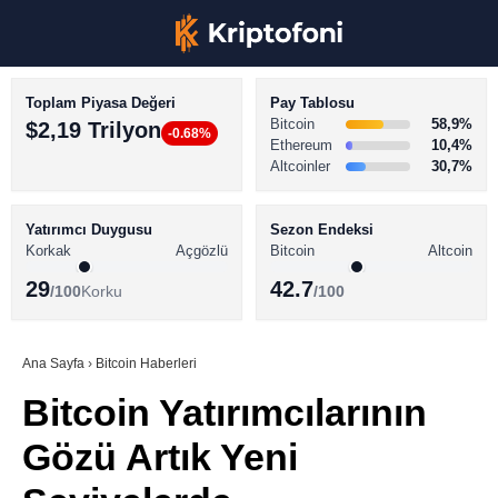
Toplam Piyasa Değeri
Pay Tablosu
Bitcoin
58,9%
$2,19 Trilyon
-0.68%
Ethereum
10,4%
Altcoinler
30,7%
KRİPTO PARA HABERLERİ
Facebook
BİTCOİN HABERLERİ
Yatırımcı Duygusu
Sezon Endeksi
Korkak
Açgözlü
Bitcoin
Altcoin
ALTCOİN HABERLERİ
29
42.7
/100
Korku
/100
AKADEMİ
Instagram
SÖZLÜK
Ana Sayfa
›
Bitcoin Haberleri
Bitcoin Yatırımcılarının
Youtube
Gözü Artık Yeni
TikTok