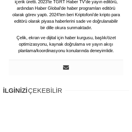
içerik üretti. 2023’te TGRT Haber TV’de yayın editörü,
ardından Haber Global’de haber programları editörü
olarak görev yaptı. 2024’ten beri Kriptofoni’de kripto para
editörü olarak piyasa haberlerini sade ve doğrulanabilir
bir dille okura sunmaktadır.
Çelik, ekran ve dijital için haber kurgusu, başlık/özet
optimizasyonu, kaynak doğrulama ve yayın akışı
planlama/koordinasyonu konularında deneyimlidir.
İLGİNİZİ
ÇEKEBİLİR