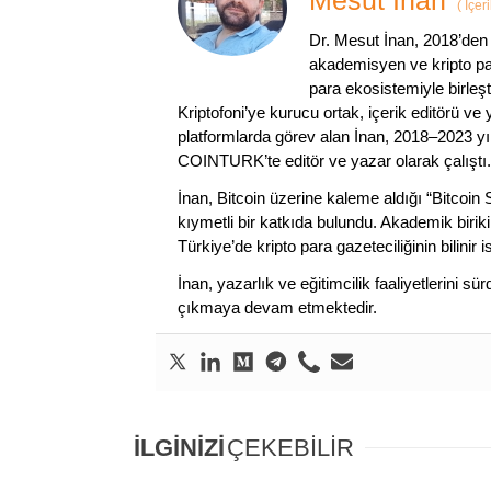
Mesut İnan
(
İçer
Dr. Mesut İnan, 2018’den 
akademisyen ve kripto par
para ekosistemiyle birleşt
Kriptofoni’ye kurucu ortak, içerik editörü ve
platformlarda görev alan İnan, 2018–2023 yı
COINTURK’te editör ve yazar olarak çalıştı.
İnan, Bitcoin üzerine kaleme aldığı “Bitcoin
kıymetli bir katkıda bulundu. Akademik birik
Türkiye’de kripto para gazeteciliğinin bilinir 
İnan, yazarlık ve eğitimcilik faaliyetlerini 
çıkmaya devam etmektedir.
İLGİNİZİ
ÇEKEBİLİR