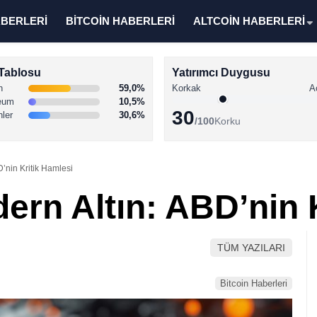
ABERLERİ
BİTCOİN HABERLERİ
ALTCOİN HABERLERİ
Tablosu
Yatırımcı Duygusu
n
59,0%
Korkak
A
eum
10,5%
30
nler
30,6%
/100
Korku
D’nin Kritik Hamlesi
ern Altın: ABD’nin 
TÜM YAZILARI
Bitcoin Haberleri