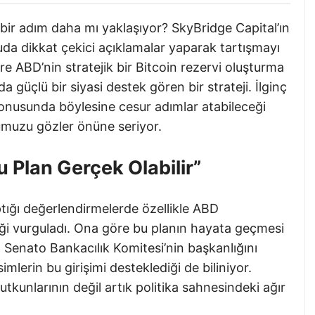
a bir adım daha mı yaklaşıyor? SkyBridge Capital’ın
a dikkat çekici açıklamalar yaparak tartışmayı
e ABD’nin stratejik bir Bitcoin rezervi oluşturma
a güçlü bir siyasi destek gören bir strateji. İlginç
 konusunda böylesine cesur adımlar atabileceği
ğumuzu gözler önüne seriyor.
u Plan Gerçek Olabilir”
ığı değerlendirmelerde özellikle ABD
eği vurguladı. Ona göre bu planın hayata geçmesi
 Senato Bankacılık Komitesi’nin başkanlığını
mlerin bu girişimi desteklediği de biliniyor.
tkunlarının değil artık politika sahnesindeki ağır