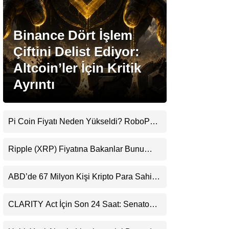
Stablecoin Haberleri
Binance Dört İşlem
Çiftini Delist Ediyor:
Altcoin’ler İçin Kritik
Facebook
Ayrıntı
Pi Coin Fiyatı Neden Yükseldi? RoboPay
Instagram
Ortaklığı ve Güncelleme İyimserliği
Destekledi
Ripple (XRP) Fiyatına Bakanlar Bunu
Youtube
Kaçırıyor: Evernorth’tan Dikkat Çeken
Uyarı
ABD’de 67 Milyon Kişi Kripto Para Sahibi:
TikTok
Ripple’dan “Eski Algılar Yıkıldı” Mesajı
CLARITY Act İçin Son 24 Saat: Senato
Pinterest
Matematiği Kripto Para Piyasasının
Beklentisini Bozabilir