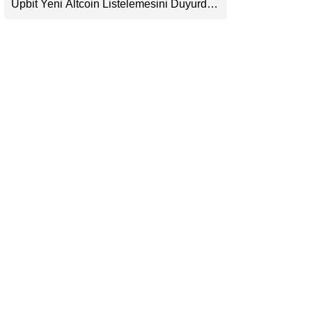
Upbit Yeni Altcoin Listelemesini Duyurdu:
LinkedIn
KRW, BTC ve USDT Paritelerinde İşlem
Görecek
Telegram