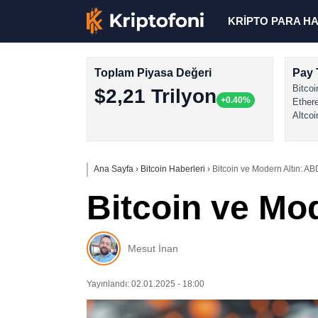
KRİPTO PARA H
Toplam Piyasa Değeri
Pay 
Bitcoi
$2,21 Trilyon
+0.40%
Ether
Altcoi
Ana Sayfa
›
Bitcoin Haberleri
›
Bitcoin ve Modern Altın: AB
Bitcoin ve Mod
Mesut İnan
Yayınlandı: 02.01.2025 - 18:00