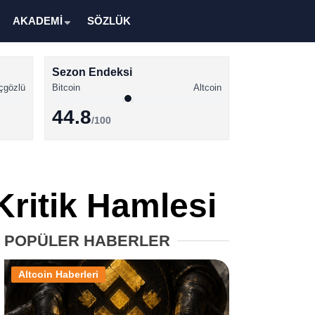
AKADEMİ
SÖZLÜK
Sezon Endeksi
çgözlü
Bitcoin
Altcoin
44.8
/100
Kripto Para Haberleri
Bitcoin Haberleri
Kritik Hamlesi
Altcoin Haberleri
Ethereum Haberleri
POPÜLER HABERLER
Solana Haberleri
Altcoin Haberleri
XRP Haberleri
Memecoin Haberleri