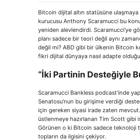
Bitcoin dijital altın statüsüne ulaşmay
kurucusu Anthony Scaramucci bu konud
yeniden alevlendirdi. Scaramucci’ye gör
planı sadece bir teori değil aynı zamand
değil mi? ABD gibi bir ülkenin Bitcoin
fikri dijital dünyaya nasıl adapte oldu
“İki Partinin Desteğiyle B
Scaramucci Bankless podcast’inde yapt
Senatosu’nun bu girişime verdiği dest
için gereken siyasi irade zaten mevcut.
üstlenmeye hazırlanan Tim Scott gibi isi
Görünen o ki Bitcoin sadece teknoloji tu
topların da ilgisini çekiyor.