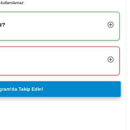
kullanılamaz.
z?
legram'da Takip Edin!