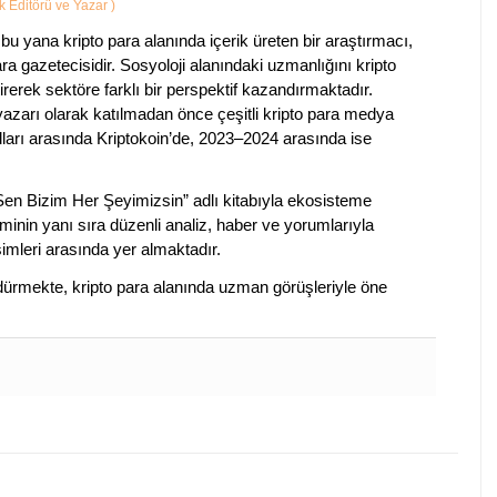
ik Editörü ve Yazar
)
bu yana kripto para alanında içerik üreten bir araştırmacı,
a gazetecisidir. Sosyoloji alanındaki uzmanlığını kripto
irerek sektöre farklı bir perspektif kazandırmaktadır.
 yazarı olarak katılmadan önce çeşitli kripto para medya
lları arasında Kriptokoin’de, 2023–2024 arasında ise
 Sen Bizim Her Şeyimizsin” adlı kitabıyla ekosisteme
iminin yanı sıra düzenli analiz, haber ve yorumlarıyla
isimleri arasında yer almaktadır.
sürdürmekte, kripto para alanında uzman görüşleriyle öne