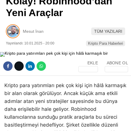
Kolay! Robinhood’dan
Pinterest
Yeni Araçlar
LinkedIn
Mesut İnan
TÜM YAZILARI
Telegram
Yayınlandı: 10.01.2025 - 20:00
Kripto Para Haberleri
EKLE
ABONE OL
Kripto para yatırımları pek çok kişi için hâlâ karmaşık
bir alan olarak görülüyor. Ancak küçük ama etkili
adımlar atan yeni stratejiler sayesinde bu dünya
daha erişilebilir hale geliyor. Robinhood
kullanıcılarına sunduğu pratik araçlarla bu süreci
basitleştirmeyi hedefliyor. Şirket özellikle düzenli