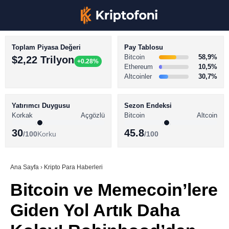
Toplam Piyasa Değeri
Pay Tablosu
Bitcoin
58,9%
$2,22 Trilyon
+0.28%
Ethereum
10,5%
Altcoinler
30,7%
KRİPTO PARA HABERLERİ
Facebook
BİTCOİN HABERLERİ
Yatırımcı Duygusu
Sezon Endeksi
Korkak
Açgözlü
Bitcoin
Altcoin
ALTCOİN HABERLERİ
30
45.8
/100
Korku
/100
AKADEMİ
Instagram
SÖZLÜK
Ana Sayfa
›
Kripto Para Haberleri
Bitcoin ve Memecoin’lere
Youtube
Giden Yol Artık Daha
TikTok