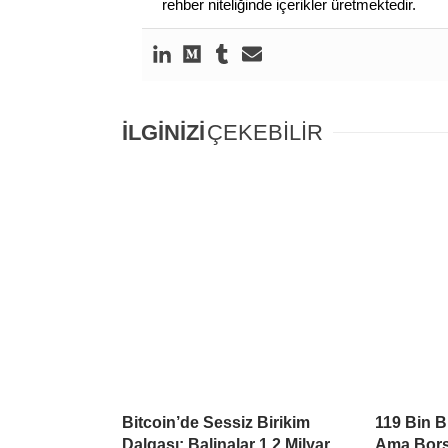
rehber niteliğinde içerikler üretmektedir.
İLGİNİZİ
ÇEKEBİLİR
Bitcoin’de Sessiz Birikim
119 Bin B
Dalgası: Balinalar 1,2 Milyar
Ama Bors