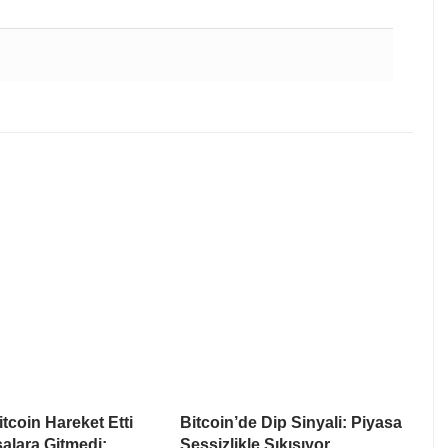
itcoin Hareket Etti
Bitcoin’de Dip Sinyali: Piyasa
alara Gitmedi:
Sessizlikle Sıkışıyor