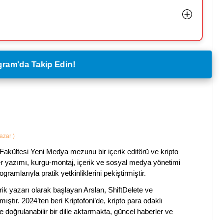
legram'da Takip Edin!
Yazar
)
Fakültesi Yeni Medya mezunu bir içerik editörü ve kripto
ber yazımı, kurgu-montaj, içerik ve sosyal medya yönetimi
ogramlarıyla pratik yetkinliklerini pekiştirmiştir.
k yazarı olarak başlayan Arslan, ShiftDelete ve
ştır. 2024’ten beri Kriptofoni’de, kripto para odaklı
 doğrulanabilir bir dille aktarmakta, güncel haberler ve