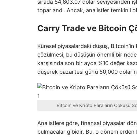
sırada 54,803.07 dolar seviyesinden i
toparlandı. Ancak, analistler temkinli o
Carry Trade ve Bitcoin 
Küresel piyasalardaki düşüş, Bitcoin’in f
çözülmesi, bu düşüşün önemli bir nedeni
karşısında son bir ayda %10 değer kaza
düşerek pazartesi günü 50,000 doların a
Bitcoin ve Kripto Paraların Çöküşü Son
Analistlere göre, finansal piyasalar 
bulmacalar gibidir. Bu, o dönemlerden b