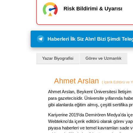
Risk Bildirimi & Uyarısı
Haberleri İlk Siz Alın! Bizi Şimdi Te
Yazar Biyografisi
Görev ve Uzmanlık
Ahmet Arslan
(
İçerik Editörü ve 
Ahmet Arslan, Beykent Üniversitesi İletişim 
para gazetecisidir. Üniversite yıllarında ha
gibi alanlarda eğitim almış, çeşitli sertifika pr
Kariyerine 2019’da Demirören Medya’da içeri
Webtekno’da içerik editörü olarak görev yapmı
piyasa haberleri ve temel kavramları sade ve