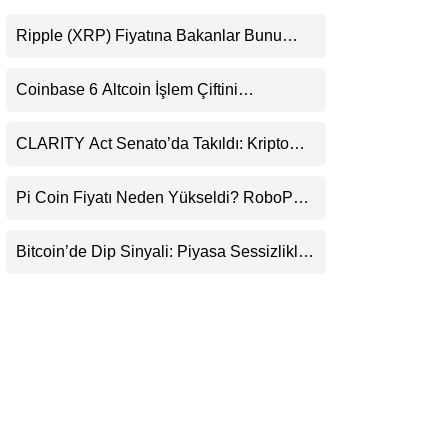
LinkedIn
Ripple (XRP) Fiyatına Bakanlar Bunu
Kaçırıyor: Evernorth’tan Dikkat Çeken
Telegram
Uyarı
Coinbase 6 Altcoin İşlem Çiftini
Durduracak
CLARITY Act Senato’da Takıldı: Kripto
Para Piyasası 2027’yi Fiyatlıyor
Pi Coin Fiyatı Neden Yükseldi? RoboPay
Ortaklığı ve Güncelleme İyimserliği
Destekledi
Bitcoin’de Dip Sinyali: Piyasa Sessizlikle
Sıkışıyor