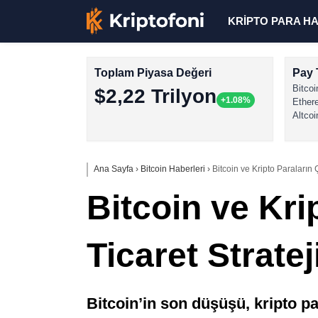
KRİPTO PARA H
Toplam Piyasa Değeri
Pay 
Bitcoi
$2,22 Trilyon
+1.08%
Ether
Altcoi
Ana Sayfa
›
Bitcoin Haberleri
›
Bitcoin ve Kripto Paraların 
Bitcoin ve Kr
Ticaret Stratej
Bitcoin’in son düşüşü, kripto pa