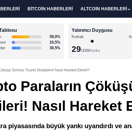
ABERLERİ
BİTCOİN HABERLERİ
ALTCOİN HABERLERİ
Tablosu
Yatırımcı Duygusu
n
59,0%
Korkak
A
eum
10,5%
29
nler
30,5%
/100
Korku
Çöküşü Sonrası Ticaret Stratejileri! Nasıl Hareket Etmeli?
ipto Paraların Çöküş
ileri! Nasıl Hareket
ra piyasasında büyük yankı uyandırdı ve analis