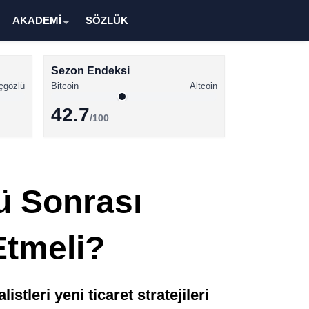
AKADEMİ
SÖZLÜK
Sezon Endeksi
çgözlü
Bitcoin
Altcoin
42.7
/100
Kripto Para Haberleri
Bitcoin Haberleri
ü Sonrası
Altcoin Haberleri
Ethereum Haberleri
 Etmeli?
Solana Haberleri
XRP Haberleri
tleri yeni ticaret stratejileri
Memecoin Haberleri