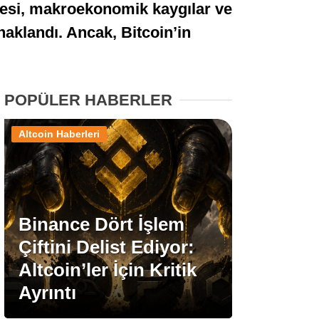
mesi, makroekonomik kaygılar ve
Stablecoin Haberleri
naklandı. Ancak, Bitcoin’in
Facebook
POPÜLER HABERLER
Altcoin Haberleri
Instagram
Youtube
Binance Dört İşlem
Çiftini Delist Ediyor:
TikTok
Altcoin’ler İçin Kritik
Ayrıntı
Pinterest