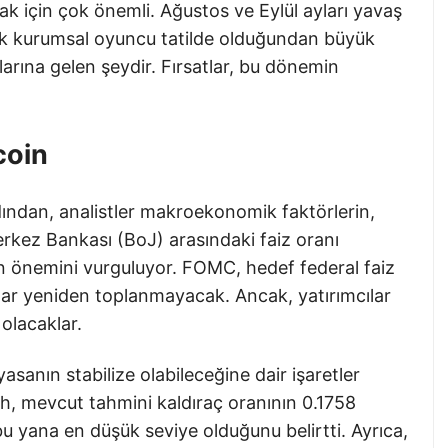
 için çok önemli. Ağustos ve Eylül ayları yavaş
rçok kurumsal oyuncu tatilde olduğundan büyük
arına gelen şeydir. Fırsatlar, bu dönemin
coin
dından, analistler makroekonomik faktörlerin,
erkez Bankası (BoJ) arasındaki faiz oranı
nin önemini vurguluyor. FOMC, hedef federal faiz
adar yeniden toplanmayacak. Ancak, yatırımcılar
 olacaklar.
sanın stabilize olabileceğine dair işaretler
h, mevcut tahmini kaldıraç oranının 0.1758
 yana en düşük seviye olduğunu belirtti. Ayrıca,