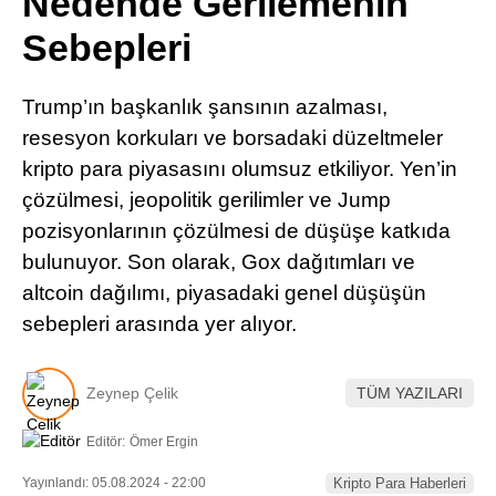
Nedende Gerilemenin
Pinterest
Sebepleri
LinkedIn
Trump’ın başkanlık şansının azalması,
resesyon korkuları ve borsadaki düzeltmeler
Telegram
kripto para piyasasını olumsuz etkiliyor. Yen’in
çözülmesi, jeopolitik gerilimler ve Jump
pozisyonlarının çözülmesi de düşüşe katkıda
bulunuyor. Son olarak, Gox dağıtımları ve
altcoin dağılımı, piyasadaki genel düşüşün
sebepleri arasında yer alıyor.
Zeynep Çelik
TÜM YAZILARI
Editör:
Ömer Ergin
Yayınlandı: 05.08.2024 - 22:00
Kripto Para Haberleri