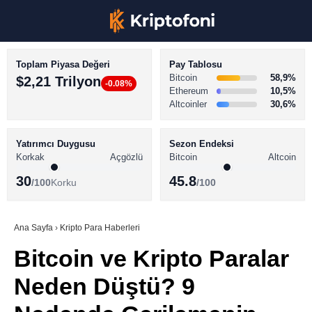
Toplam Piyasa Değeri
Pay Tablosu
Bitcoin
58,9%
$2,21 Trilyon
-0.08%
Ethereum
10,5%
Altcoinler
30,6%
KRİPTO PARA HABERLERİ
Facebook
BİTCOİN HABERLERİ
Yatırımcı Duygusu
Sezon Endeksi
Korkak
Açgözlü
Bitcoin
Altcoin
ALTCOİN HABERLERİ
30
45.8
/100
Korku
/100
AKADEMİ
Instagram
SÖZLÜK
Ana Sayfa
›
Kripto Para Haberleri
Bitcoin ve Kripto Paralar
Youtube
Neden Düştü? 9
TikTok