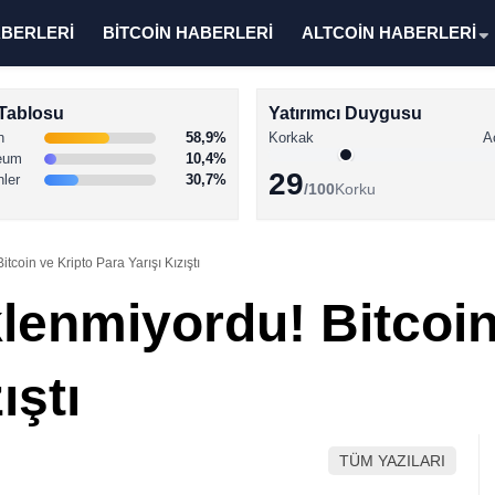
ABERLERİ
BİTCOİN HABERLERİ
ALTCOİN HABERLERİ
Tablosu
Yatırımcı Duygusu
n
58,9%
Korkak
A
eum
10,4%
29
nler
30,7%
/100
Korku
tcoin ve Kripto Para Yarışı Kızıştı
lenmiyordu! Bitcoin
ıştı
TÜM YAZILARI