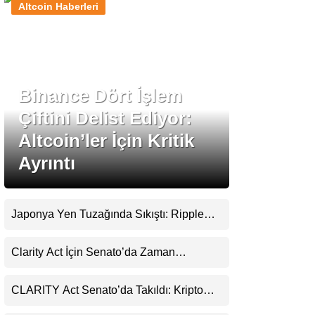
Altcoin Haberleri
Stablecoin Haberleri
Binance Dört İşlem
Facebook
Çiftini Delist Ediyor:
Altcoin’ler İçin Kritik
Ayrıntı
Instagram
Youtube
Japonya Yen Tuzağında Sıkıştı: Ripple
(XRP) Üçüncü Yol Olabilir mi?
TikTok
Clarity Act İçin Senato’da Zaman
Daralıyor
Pinterest
CLARITY Act Senato’da Takıldı: Kripto
Para Piyasası 2027’yi Fiyatlıyor