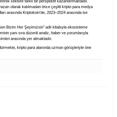
irerek sektöre farklı bir perspektif kazandırmaktadır.
 yazarı olarak katılmadan önce çeşitli kripto para medya
lları arasında Kriptokoin’de, 2023–2024 arasında ise
 Sen Bizim Her Şeyimizsin” adlı kitabıyla ekosisteme
iminin yanı sıra düzenli analiz, haber ve yorumlarıyla
isimleri arasında yer almaktadır.
sürdürmekte, kripto para alanında uzman görüşleriyle öne