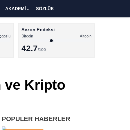
AKADEMİ
SÖZLÜK
Sezon Endeksi
çgözlü
Bitcoin
Altcoin
42.7
/100
Kripto Para Haberleri
Bitcoin Haberleri
 ve Kripto
Altcoin Haberleri
Ethereum Haberleri
Solana Haberleri
POPÜLER HABERLER
XRP Haberleri
Memecoin Haberleri