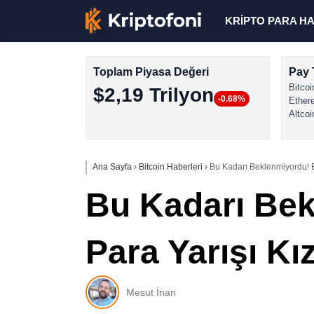
KRİPTO PARA H
Toplam Piyasa Değeri
Pay 
Bitcoi
$2,19 Trilyon
-0.68%
Ether
Altcoi
Ana Sayfa
›
Bitcoin Haberleri
›
Bu Kadarı Beklenmiyordu! Bi
Bu Kadarı Bek
Para Yarışı Kız
Mesut İnan