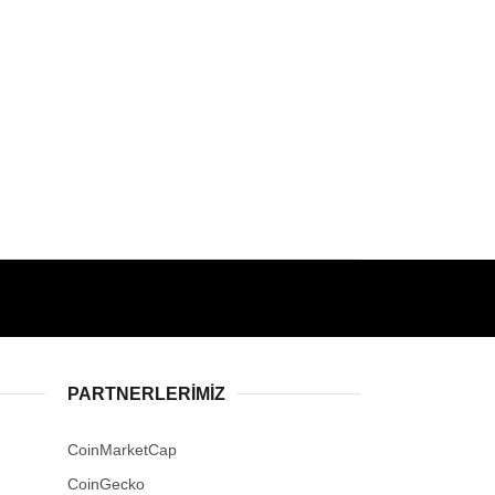
PARTNERLERIMIZ
CoinMarketCap
CoinGecko