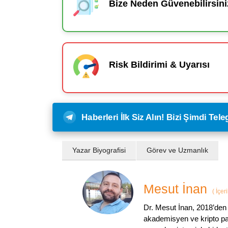
Bize Neden Güvenebilirsini
Risk Bildirimi & Uyarısı
Haberleri İlk Siz Alın! Bizi Şimdi Te
Yazar Biyografisi
Görev ve Uzmanlık
Mesut İnan
(
İçer
Dr. Mesut İnan, 2018’den 
akademisyen ve kripto par