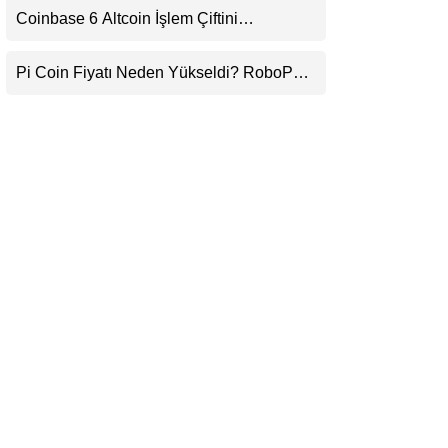
Coinbase 6 Altcoin İşlem Çiftini
LinkedIn
Durduracak
Pi Coin Fiyatı Neden Yükseldi? RoboPay
Telegram
Ortaklığı ve Güncelleme İyimserliği
Destekledi