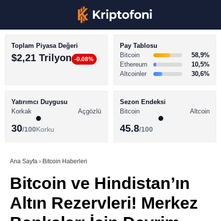
Toplam Piyasa Değeri
Pay Tablosu
Bitcoin
58,9%
$2,21 Trilyon
-0.08%
Ethereum
10,5%
Altcoinler
30,6%
KRİPTO PARA HABERLERİ
Facebook
BİTCOİN HABERLERİ
Yatırımcı Duygusu
Sezon Endeksi
Korkak
Açgözlü
Bitcoin
Altcoin
ALTCOİN HABERLERİ
30
45.8
/100
Korku
/100
AKADEMİ
Instagram
SÖZLÜK
Ana Sayfa
›
Bitcoin Haberleri
Bitcoin ve Hindistan’ın
Youtube
Altın Rezervleri! Merkez
TikTok