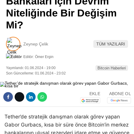
Bankaları İçin Devrim
Pinterest
Niteliğinde Bir Değişim
Mi?
LinkedIn
Telegram
Zeynep Çelik
TÜM YAZILARI
Editör:
Ömer Ergin
Yayınlandı: 01.06.2024 - 19:00
Bitcoin Haberleri
Son Güncelleme: 01.06.2024 - 23:02
EKLE
ABONE OL
Tether’de stratejik danışman olarak görev yapan
Gabor Gurbacs, kısa bir süre önce Bitcoin’in merkez
bankalarının ulusal rezervleri idare etme ve güvence