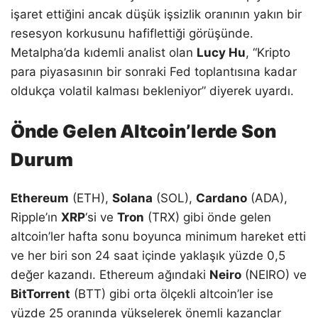
işaret ettiğini ancak düşük işsizlik oranının yakın bir
resesyon korkusunu hafiflettiği görüşünde.
Metalpha’da kıdemli analist olan
Lucy Hu
, “Kripto
para piyasasının bir sonraki Fed toplantısına kadar
oldukça volatil kalması bekleniyor” diyerek uyardı.
Önde Gelen Altcoin’lerde Son
Durum
Ethereum
(ETH),
Solana
(SOL),
Cardano
(ADA),
Ripple’ın
XRP
‘si ve
Tron
(TRX) gibi önde gelen
altcoin’ler hafta sonu boyunca minimum hareket etti
ve her biri son 24 saat içinde yaklaşık yüzde 0,5
değer kazandı. Ethereum ağındaki
Neiro
(NEIRO) ve
BitTorrent
(BTT) gibi orta ölçekli altcoin’ler ise
yüzde 25 oranında yükselerek önemli kazançlar