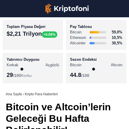
Toplam Piyasa Değeri
Pay Tablosu
Bitcoin
59,0%
$2,21 Trilyon
+0.08%
Ethereum
10,5%
Altcoinler
30,5%
KRİPTO PARA HABERLERİ
Facebook
BİTCOİN HABERLERİ
Yatırımcı Duygusu
Sezon Endeksi
Korkak
Açgözlü
Bitcoin
Altcoin
ALTCOİN HABERLERİ
29
44.8
/100
Korku
/100
AKADEMİ
Instagram
SÖZLÜK
Ana Sayfa
›
Kripto Para Haberleri
Bitcoin ve Altcoin’lerin
Youtube
Geleceği Bu Hafta
TikTok