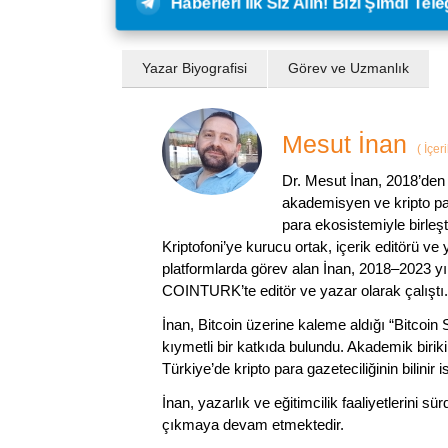
Haberleri İlk Siz Alın! Bizi Şimdi Te
Yazar Biyografisi
Görev ve Uzmanlık
Mesut İnan
(
İçer
Dr. Mesut İnan, 2018’den 
akademisyen ve kripto par
para ekosistemiyle birleşt
Kriptofoni’ye kurucu ortak, içerik editörü ve
platformlarda görev alan İnan, 2018–2023 yı
COINTURK’te editör ve yazar olarak çalıştı.
İnan, Bitcoin üzerine kaleme aldığı “Bitcoin
kıymetli bir katkıda bulundu. Akademik birik
Türkiye’de kripto para gazeteciliğinin bilinir 
İnan, yazarlık ve eğitimcilik faaliyetlerini 
çıkmaya devam etmektedir.