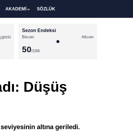
AKADEMİ
SÖZLÜK
Sezon Endeksi
çgözlü
Bitcoin
Altcoin
50
/100
Kripto Para Haberleri
Bitcoin Haberleri
adı: Düşüş
Altcoin Haberleri
Ethereum Haberleri
Solana Haberleri
XRP Haberleri
eviyesinin altına geriledi.
Memecoin Haberleri