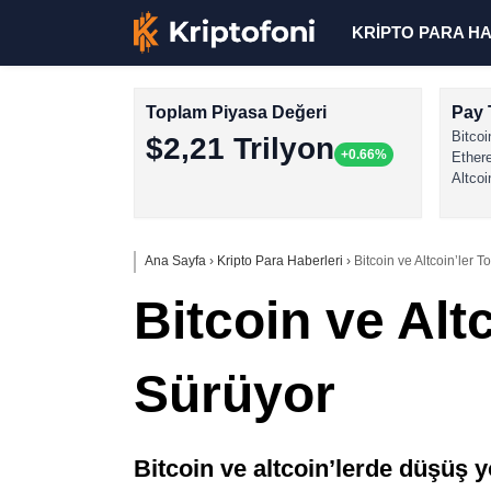
KRİPTO PARA H
Toplam Piyasa Değeri
Pay 
Bitcoi
$2,21 Trilyon
+0.66%
Ether
Altcoi
Ana Sayfa
›
Kripto Para Haberleri
›
Bitcoin ve Altcoin’ler
Bitcoin ve Alt
Sürüyor
Bitcoin ve altcoin’lerde düşüş y