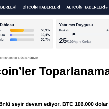
ABERLERİ
BİTCOİN HABERLERİ
ALTCOİN HABERLERİ
Tablosu
Yatırımcı Duygusu
n
58,9%
Korkak
A
eum
10,4%
25
nler
30,7%
/100
Aşırı Korku
 Toparlanamadı: Düşüş Sürüyor
coin’ler Toparlanam
önlü seyir devam ediyor. BTC 106.000 dolar s