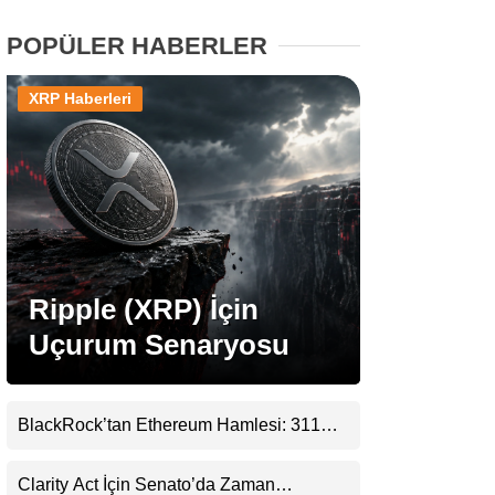
POPÜLER HABERLER
Stablecoin Haberleri
XRP Haberleri
Facebook
Instagram
Ripple (XRP) İçin
Youtube
Uçurum Senaryosu
TikTok
BlackRock’tan Ethereum Hamlesi: 311
Milyar Dolarlık Nakit Serisi Zincire Taşındı
Pinterest
Clarity Act İçin Senato’da Zaman