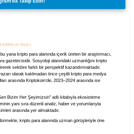
legram'da Takip Edin!
ik Editörü ve Yazar
)
bu yana kripto para alanında içerik üreten bir araştırmacı,
a gazetecisidir. Sosyoloji alanındaki uzmanlığını kripto
irerek sektöre farklı bir perspektif kazandırmaktadır.
 yazarı olarak katılmadan önce çeşitli kripto para medya
lları arasında Kriptokoin’de, 2023–2024 arasında ise
 Sen Bizim Her Şeyimizsin” adlı kitabıyla ekosisteme
iminin yanı sıra düzenli analiz, haber ve yorumlarıyla
isimleri arasında yer almaktadır.
sürdürmekte, kripto para alanında uzman görüşleriyle öne