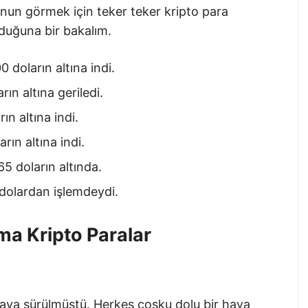
un görmek için teker teker kripto para
lduğuna bir bakalım.
 doların altına indi.
ın altına geriledi.
ın altına indi.
rın altına indi.
5 doların altında.
 dolardan işlemdeydi.
ma Kripto Paralar
aya sürülmüştü. Herkes coşku dolu bir hava