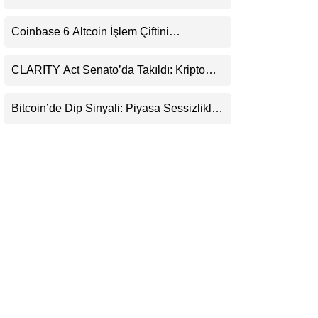
Daralıyor
LinkedIn
Coinbase 6 Altcoin İşlem Çiftini
Durduracak
Telegram
CLARITY Act Senato’da Takıldı: Kripto
Para Piyasası 2027’yi Fiyatlıyor
Bitcoin’de Dip Sinyali: Piyasa Sessizlikle
Sıkışıyor