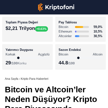
Toplam Piyasa Değeri
Pay Tablosu
Bitcoin
59,0%
$2,21 Trilyon
+0.63%
Ethereum
10,5%
Altcoinler
30,5%
KRİPTO PARA HABERLERİ
Facebook
BİTCOİN HABERLERİ
Yatırımcı Duygusu
Sezon Endeksi
Korkak
Açgözlü
Bitcoin
Altcoin
ALTCOİN HABERLERİ
29
44.8
/100
Korku
/100
AKADEMİ
Instagram
SÖZLÜK
Ana Sayfa
›
Kripto Para Haberleri
Bitcoin ve Altcoin’ler
Youtube
Neden Düşüyor? Kripto
TikTok