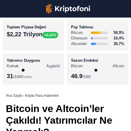
Toplam Piyasa Değeri
Pay Tablosu
Bitcoin
58,9%
$2,22 Trilyon
+0.22%
Ethereum
10,4%
Altcoinler
30,7%
KRİPTO PARA HABERLERİ
Facebook
BİTCOİN HABERLERİ
Yatırımcı Duygusu
Sezon Endeksi
Korkak
Açgözlü
Bitcoin
Altcoin
ALTCOİN HABERLERİ
31
46.9
/100
Korku
/100
AKADEMİ
Instagram
SÖZLÜK
Ana Sayfa
›
Kripto Para Haberleri
Bitcoin ve Altcoin’ler
Youtube
Çakıldı! Yatırımcılar Ne
TikTok