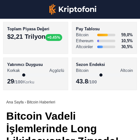
Toplam Piyasa Değeri
Pay Tablosu
Bitcoin
59,0%
$2,21 Trilyon
+0.45%
Ethereum
10,5%
Altcoinler
30,5%
KRİPTO PARA HABERLERİ
Facebook
BİTCOİN HABERLERİ
Yatırımcı Duygusu
Sezon Endeksi
Korkak
Açgözlü
Bitcoin
Altcoin
ALTCOİN HABERLERİ
29
43.8
/100
Korku
/100
AKADEMİ
Instagram
SÖZLÜK
Ana Sayfa
›
Bitcoin Haberleri
Bitcoin Vadeli
Youtube
İşlemlerinde Long
TikTok