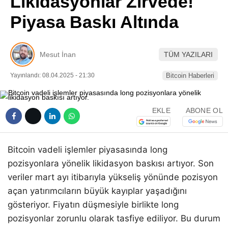
Likidasyonlar Zirvede!
Pinterest
Piyasa Baskı Altında
LinkedIn
Mesut İnan
TÜM YAZILARI
Telegram
Yayınlandı: 08.04.2025 - 21:30
Bitcoin Haberleri
EKLE
ABONE OL
Bitcoin vadeli işlemler piyasasında long
pozisyonlara yönelik likidasyon baskısı artıyor. Son
veriler mart ayı itibarıyla yükseliş yönünde pozisyon
açan yatırımcıların büyük kayıplar yaşadığını
gösteriyor. Fiyatın düşmesiyle birlikte long
pozisyonlar zorunlu olarak tasfiye ediliyor. Bu durum