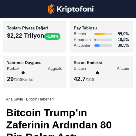
Toplam Piyasa Değeri
Pay Tablosu
Bitcoin
59,0%
$2,22 Trilyon
+1.08%
Ethereum
10,5%
Altcoinler
30,5%
KRİPTO PARA HABERLERİ
Facebook
BİTCOİN HABERLERİ
Yatırımcı Duygusu
Sezon Endeksi
Korkak
Açgözlü
Bitcoin
Altcoin
ALTCOİN HABERLERİ
29
42.7
/100
Korku
/100
AKADEMİ
Instagram
SÖZLÜK
Ana Sayfa
›
Bitcoin Haberleri
Bitcoin Trump’ın
Youtube
Zaferinin Ardından 80
TikTok