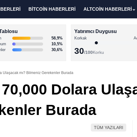
ABERLERİ
BİTCOİN HABERLERİ
ALTCOİN HABERLERİ
Tablosu
Yatırımcı Duygusu
n
58,9%
Korkak
A
eum
10,5%
30
nler
30,6%
/100
Korku
ra Ulaşacak mı? Bilmeniz Gerekenler Burada
r 70,000 Dolara Ula
kenler Burada
TÜM YAZILARI