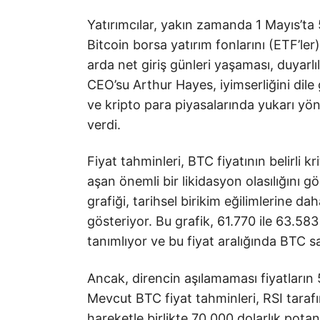
Yatırımcılar, yakın zamanda 1 Mayıs’ta 
Bitcoin borsa yatırım fonlarını (ETF’ler
arda net giriş günleri yaşaması, duyarlıl
CEO’su Arthur Hayes, iyimserliğini dile 
ve kripto para piyasalarında yukarı yön
verdi.
Fiyat tahminleri, BTC fiyatının belirli kr
aşan önemli bir likidasyon olasılığını g
grafiği, tarihsel birikim eğilimlerine d
gösteriyor. Bu grafik, 61.770 ile 63.583
tanımlıyor ve bu fiyat aralığında BTC s
Ancak, direncin aşılamaması fiyatların
Mevcut BTC fiyat tahminleri, RSI taraf
hareketle birlikte 70.000 dolarlık pota