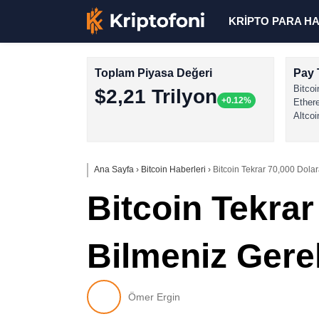
KRİPTO PARA H
Toplam Piyasa Değeri
Pay 
Bitcoi
$2,21 Trilyon
+0.12%
Ether
Altcoi
Ana Sayfa
›
Bitcoin Haberleri
›
Bitcoin Tekrar 70,000 Dola
Bitcoin Tekra
Bilmeniz Gere
Ömer Ergin