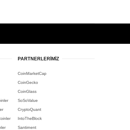
PARTNERLERIMIZ
CoinMarketCap
CoinGecko
CoinGlass
inler
SoSoValue
er
CryptoQuant
oinler
IntoTheBlock
ler
Santiment