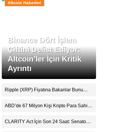
Altcoin Haberleri
Stablecoin Haberleri
Binance Dört İşlem
Facebook
Çiftini Delist Ediyor:
Altcoin’ler İçin Kritik
Ayrıntı
Instagram
Youtube
Ripple (XRP) Fiyatına Bakanlar Bunu
Kaçırıyor: Evernorth’tan Dikkat Çeken
Uyarı
TikTok
ABD’de 67 Milyon Kişi Kripto Para Sahibi:
Ripple’dan “Eski Algılar Yıkıldı” Mesajı
Pinterest
CLARITY Act İçin Son 24 Saat: Senato
Matematiği Kripto Para Piyasasının