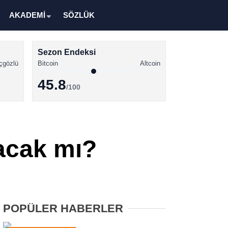
AKADEMİ
SÖZLÜK
Sezon Endeksi
çgözlü
Bitcoin
Altcoin
45.8
/100
Kripto Para Haberleri
Bitcoin Haberleri
şacak mı?
Altcoin Haberleri
Ethereum Haberleri
Solana Haberleri
POPÜLER HABERLER
XRP Haberleri
Memecoin Haberleri