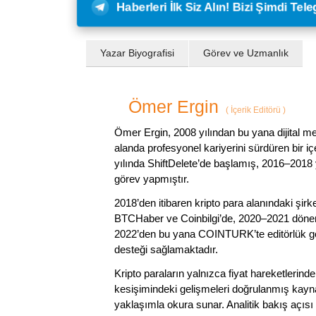
Haberleri İlk Siz Alın! Bizi Şimdi Te
Yazar Biyografisi
Görev ve Uzmanlık
Ömer Ergin
(
İçerik Editörü
)
Ömer Ergin, 2008 yılından bu yana dijital me
alanda profesyonel kariyerini sürdüren bir iç
yılında ShiftDelete’de başlamış, 2016–2018 y
görev yapmıştır.
2018’den itibaren kripto para alanındaki şi
BTCHaber ve Coinbilgi’de, 2020–2021 dönemi
2022’den bu yana COINTURK’te editörlük gör
desteği sağlamaktadır.
Kripto paraların yalnızca fiyat hareketlerind
kesişimindeki gelişmeleri doğrulanmış kayna
yaklaşımla okura sunar. Analitik bakış açısı 