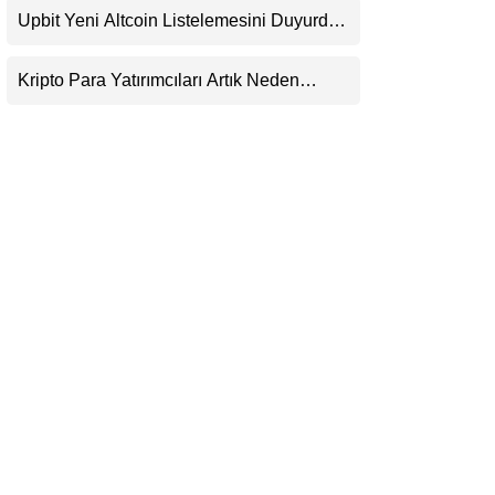
Beklentisini Bozabilir
Upbit Yeni Altcoin Listelemesini Duyurdu:
LinkedIn
KRW, BTC ve USDT Paritelerinde İşlem
Görecek
Kripto Para Yatırımcıları Artık Neden
Telegram
Evlerinde Hedef Alınıyor?