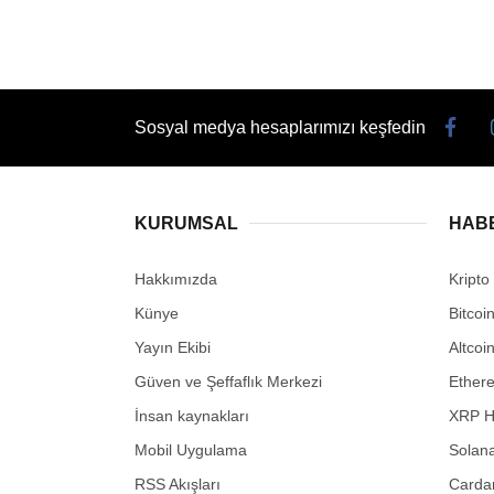
Sosyal medya hesaplarımızı keşfedin
KURUMSAL
HAB
Hakkımızda
Kripto
Künye
Bitcoi
Yayın Ekibi
Altcoi
Güven ve Şeffaflık Merkezi
Ether
İnsan kaynakları
XRP H
Mobil Uygulama
Solana
RSS Akışları
Carda