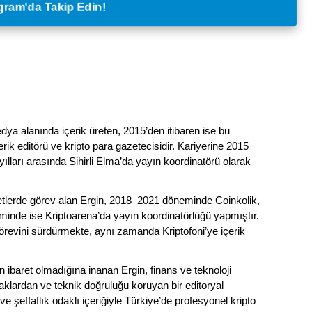
legram'da Takip Edin!
dya alanında içerik üreten, 2015’den itibaren ise bu
erik editörü ve kripto para gazetecisidir. Kariyerine 2015
ılları arasında Sihirli Elma’da yayın koordinatörü olarak
rketlerde görev alan Ergin, 2018–2021 döneminde Coinkolik,
nde ise Kriptoarena’da yayın koordinatörlüğü yapmıştır.
evini sürdürmekte, aynı zamanda Kriptofoni’ye içerik
en ibaret olmadığına inanan Ergin, finans ve teknoloji
klardan ve teknik doğruluğu koruyan bir editoryal
ve şeffaflık odaklı içeriğiyle Türkiye’de profesyonel kripto